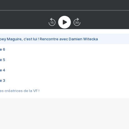
bey Maguire, c'est lui ! Rencontre avec Damien Witecka
e 6
e 5
e 4
e 3
s créatrices de la VF !
e 2
e 1
e Mektoub My Love arrive enfin ! Rencontre avec Shaïn Boumedine et Sal