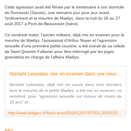
Cette agression avait été filmée par le trentenaire à son domicile
de Domessin (Savoie), une semaine jour pour jour avant
l'enlèvement et le meurtre de Maëlys, dans la nuit du 26 au 27
août 2017 à Pont-de-Beauvoisin (Isère).
Ce vendredi matin, l'ancien militaire, déjà mis en examen pour le
meurtre de Maëlys, l'assassinat d'Arthur Noyer et l'agression
sexuelle d'une première petite-cousine, a été extrait de sa cellule
de Saint-Quentin-Fallavier pour être interrogé par les juges
grenoblois en charge de l'affaire Maëlys.
Nordahl Lelandais mis en examen dans une nouvelle affaire d'agression sexuelle sur mineure
Nordahl Lelandais, déjà mis en cause dans trois dossiers
dont le meurtre de la petite Maëlys, a été mis en examen, ce
vendredi, pour "agression sexuelle sur mineur de moins de
15 ans" et ...
http://www.lefigaro.fr/flash-actu/2018/12/07/97001-20181207FILWWW00191-nordahl-lelandais-mis-en-examen-dans-une-nouvelle-affaire-d-agression-sexuelle-sur-mineure.php
#Act