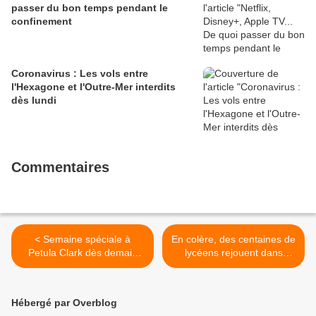
passer du bon temps pendant le
confinement
Coronavirus : Les vols entre
l'Hexagone et l'Outre-Mer interdits
dès lundi
Commentaires
< Semaine spéciale à
En colère, des centaines de
Petula Clark dès demain
lycéens rejouent dans
sur TV Melody
plusieurs villes de France la
scène d'interpellations de
jeunes à Mantes-la-Jolie >
Hébergé par Overblog