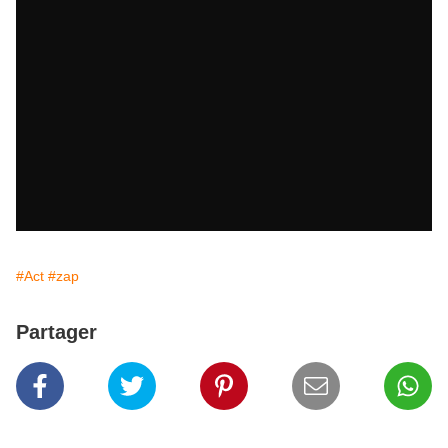
#Act
#zap
Partager