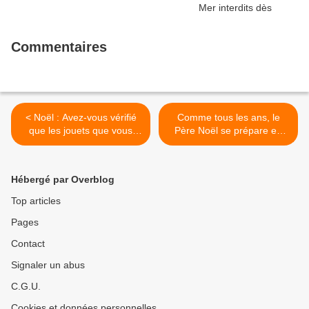
Commentaires
< Noël : Avez-vous vérifié
Comme tous les ans, le
que les jouets que vous
Père Noël se prépare en
avez acheté ne sont pas
Laponie >
dangereux ? 41% ne sont
pas aux normes !
Hébergé par Overblog
Top articles
Pages
Contact
Signaler un abus
C.G.U.
Cookies et données personnelles