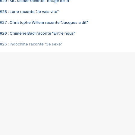
#29 : MC Solaar raconte "Bouge de là"
28 : Lorie raconte "Je vais vite"
#27 : Christophe Willem raconte "Jacques a dit"
#26 : Chimène Badi raconte "Entre nous"
#25 : Indochine raconte "3e sexe"
#24 : Zaho raconte "C'est chelou"
#23 : Patrick Bruel raconte "Au café des délices"
#22 : Kyo raconte "Le chemin"
#21 : Nolwenn Leroy raconte "Cassé"
#20 : Patrick Hernandez raconte "Born to be alive"
#19 : Lorie raconte "Près de moi"
#18 : Michael Jones raconte "A nos actes manqués" (avec Jean-Jacque
#17 : Khaled raconte "Aïcha"