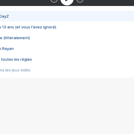
 DayZ
 a 13 ans (et vous l'avez ignoré)
e (littéralement)
im Rayan
 toutes les règles
s les jeux vidéo
us choquant de Rockstar ? - Le scandale BULLY
e plus moche de Steam
du RÊVE tourne au CAUCHEMAR
pendant 8 heures
it… à tort