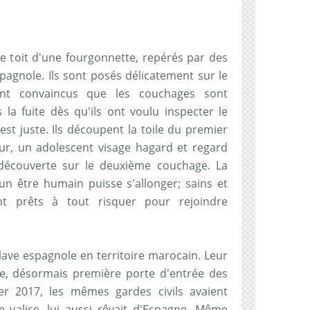
e toit d'une fourgonnette, repérés par des
pagnole. Ils sont posés délicatement sur le
sont convaincus que les couchages sont
 la fuite dès qu'ils ont voulu inspecter le
est juste. Ils découpent la toile du premier
eur, un adolescent visage hagard et regard
découverte sur le deuxième couchage. La
n être humain puisse s'allonger; sains et
ent prêts à tout risquer pour rejoindre
nclave espagnole en territoire marocain. Leur
ne, désormais première porte d'entrée des
er 2017, les mêmes gardes civils avaient
valise, lui aussi rêvait d'Espagne. Même