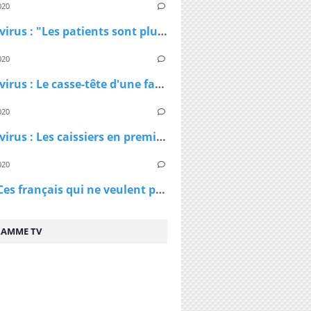
020
Coronavirus : "Les patients sont plus jeunes que ce qu'on nous avait dit", affirme Patrick Pelloux
020
Coronavirus : Le casse-tête d'une famille confinée dans un petit appartement
020
Coronavirus : Les caissiers en première ligne et peu protégés
020
Virus - Ces français qui ne veulent pas rester chez eux et qui ne comprennent pas les ordres des policiers
AMME TV