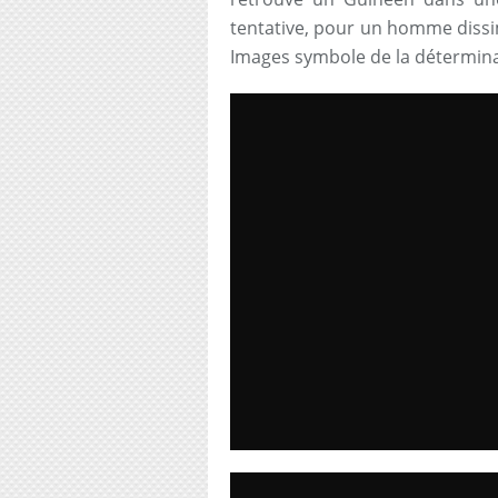
tentative, pour un homme dissi
Images symbole de la détermina