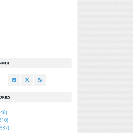
Z-MOI
ORIES
48)
310)
337)