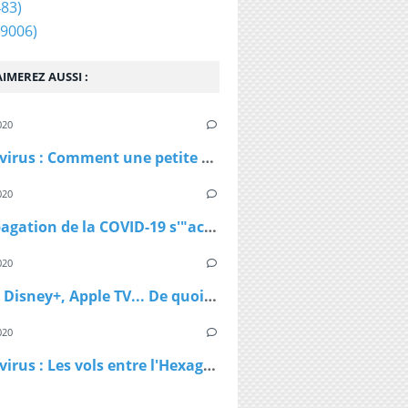
83)
9006)
IMEREZ AUSSI :
020
Coronavirus : Comment une petite station de ski autrichienne a accéléré la propagation du virus
020
La propagation de la COVID-19 s'"accélère" au Royaume-Uni
020
Netflix, Disney+, Apple TV... De quoi passer du bon temps pendant le confinement
020
Coronavirus : Les vols entre l'Hexagone et l'Outre-Mer interdits dès lundi