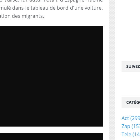
mulé dans le tableau de bord d'une voiture.
tion des migrants.
SUIVE
CATÉG
Act
(299
Zap
(15
Tele
(14