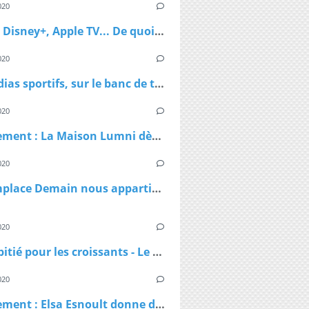
020
Netflix, Disney+, Apple TV... De quoi passer du bon temps pendant le confinement
020
Les médias sportifs, sur le banc de touche mais pas résignés
020
Confinement : La Maison Lumni dès lundi à 9h sur les chaines de France Télévisions
020
TF1 remplace Demain nous appartient par Sept à Huit, dès lundi à 19h05 le temps du confinement
020
Pas de pitié pour les croissants - Le croissant pirate
020
Confinement : Elsa Esnoult donne de ses nouvelles dans une longue vidéo Facebook Live