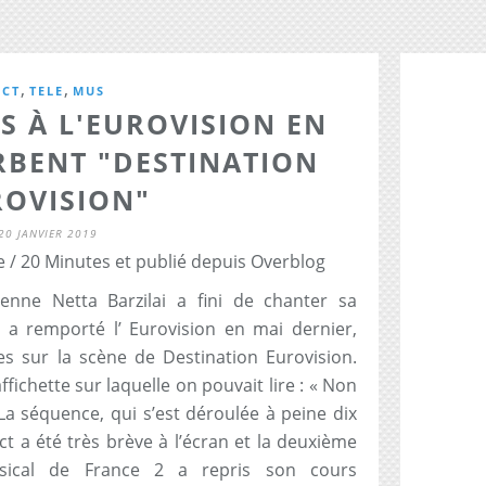
,
,
ACT
TELE
MUS
S À L'EUROVISION EN
RBENT "DESTINATION
ROVISION"
20 JANVIER 2019
 / 20 Minutes et publié depuis Overblog
ienne Netta Barzilai a fini de chanter sa
 a remporté l’ Eurovision en mai dernier,
 sur la scène de Destination Eurovision.
ichette sur laquelle on pouvait lire : « Non
 La séquence, qui s’est déroulée à peine dix
t a été très brève à l’écran et la deuxième
sical de France 2 a repris son cours