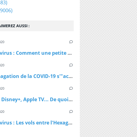
83)
 à l'Eurovision en Israël perturbent "Destination
9006)
IMEREZ AUSSI :
020
Coronavirus : Comment une petite station de ski autrichienne a accéléré la propagation du virus
020
La propagation de la COVID-19 s'"accélère" au Royaume-Uni
020
Netflix, Disney+, Apple TV... De quoi passer du bon temps pendant le confinement
020
Coronavirus : Les vols entre l'Hexagone et l'Outre-Mer interdits dès lundi