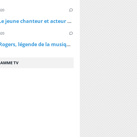
020
Virus - Le jeune chanteur et acteur Lenni Kim annonce être positif au coronavirus ainsi que sa maman après un test fait au Canada
020
Kenny Rogers, légende de la musique country, est décédé à 81 ans
AMME TV