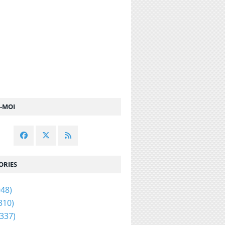
Z-MOI
ORIES
48)
310)
337)