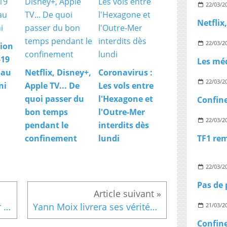
22/03/2
s
r
a
é
22/03/2
ion
l
i
-19
e
 au
Netflix, Disney+,
Coronavirus :
n
22/03/2
ni
Apple TV... De
Les vols entre
n
e
quoi passer du
l'Hexagone et
N
bon temps
l'Outre-Mer
e
22/03/2
pendant le
interdits dès
t
confinement
lundi
t
a
B
22/03/2
a
r
z
i
Interpellé à Lyon pour avoir incendié sa voiture avec trois bonbonnes de gaz vides
Yann Moix livrera ses vérités à Patrick Sabatier sur C8
21/03/2
l
a