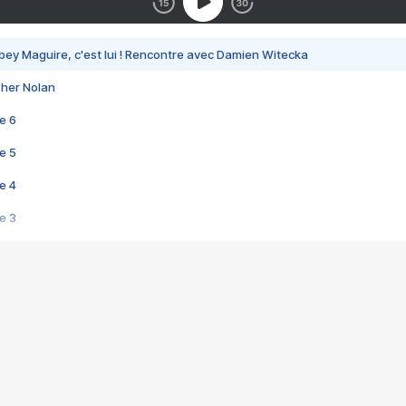
bey Maguire, c'est lui ! Rencontre avec Damien Witecka
pher Nolan
e 6
e 5
e 4
e 3
s créatrices de la VF !
e 2
e 1
e Mektoub My Love arrive enfin ! Rencontre avec Shaïn Boumedine et Sal
i : après Toni en famille