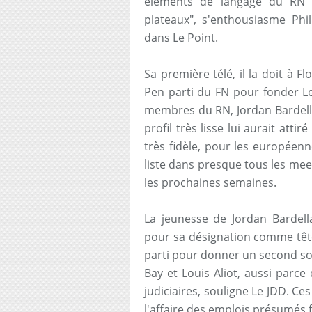
éléments de langage du RN a
plateaux", s'enthousiasme Phil
dans Le Point.
Sa première télé, il la doit à F
Pen parti du FN pour fonder L
membres du RN, Jordan Bardella
profil très lisse lui aurait atti
très fidèle, pour les européenn
liste dans presque tous les mee
les prochaines semaines.
La jeunesse de Jordan Bardella
pour sa désignation comme tête 
parti pour donner un second souf
Bay et Louis Aliot, aussi parce
judiciaires, souligne Le JDD. C
l'affaire des emplois présumés 