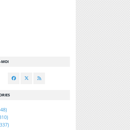
Z-MOI
ORIES
48)
310)
337)