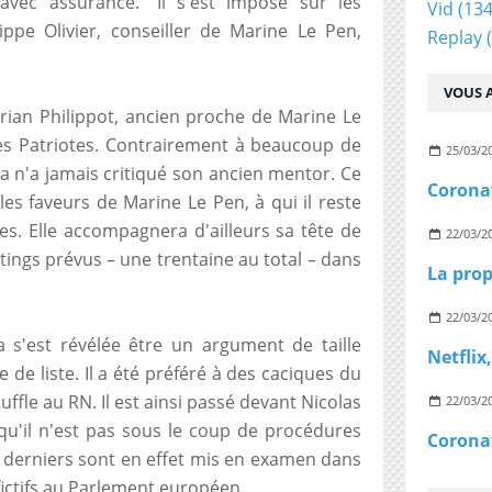
vec assurance. "Il s'est imposé sur les
Vid
(134
ippe Olivier, conseiller de Marine Le Pen,
Replay
(
VOUS A
lorian Philippot, ancien proche de Marine Le
es Patriotes. Contrairement à beaucoup de
25/03/2
 n'a jamais critiqué son ancien mentor. Ce
ré les faveurs de Marine Le Pen, à qui il reste
es. Elle accompagnera d'ailleurs sa tête de
22/03/2
tings prévus – une trentaine au total – dans
22/03/2
 s'est révélée être un argument de taille
de liste. Il a été préféré à des caciques du
fle au RN. Il est ainsi passé devant Nicolas
22/03/2
 qu'il n'est pas sous le coup de procédures
es derniers sont en effet mis en examen dans
fictifs au Parlement européen.