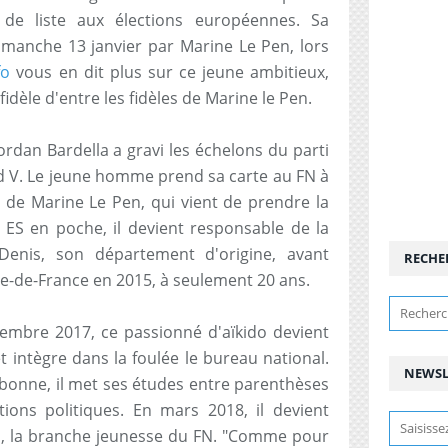
de liste aux élections européennes. Sa
dimanche 13 janvier par Marine Le Pen, lors
fo
vous en dit plus sur ce jeune ambitieux,
idèle d'entre les fidèles de Marine le Pen.
ordan Bardella a gravi les échelons du parti
nd V. Le jeune homme prend sa carte au FN à
s de Marine Le Pen, qui vient de prendre la
 ES en poche, il devient responsable de la
-Denis, son département d'origine, avant
RECHE
'Ile-de-France en 2015, à seulement 20 ans.
ptembre 2017, ce passionné d'aïkido devient
t intègre dans la foulée le bureau national.
NEWSL
rbonne, il met ses études entre parenthèses
ions politiques. En mars 2018, il devient
n, la branche jeunesse du FN. "Comme pour