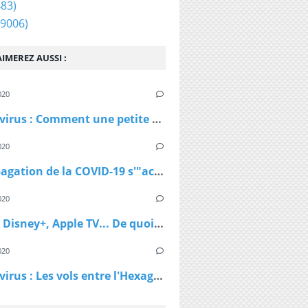
83)
9006)
IMEREZ AUSSI :
020
Coronavirus : Comment une petite station de ski autrichienne a accéléré la propagation du virus
020
La propagation de la COVID-19 s'"accélère" au Royaume-Uni
020
Netflix, Disney+, Apple TV... De quoi passer du bon temps pendant le confinement
020
Coronavirus : Les vols entre l'Hexagone et l'Outre-Mer interdits dès lundi