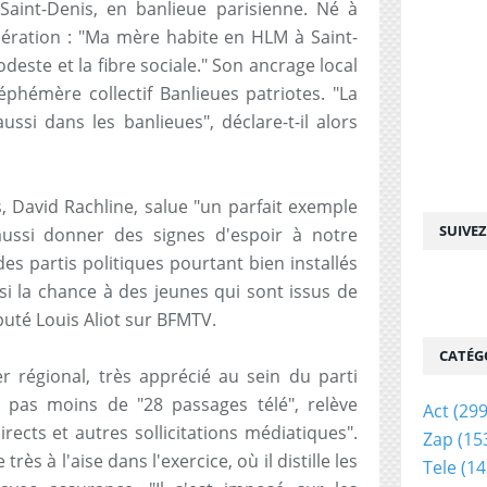
Saint-Denis, en banlieue parisienne. Né à
ibération : "Ma mère habite en HLM à Saint-
odeste et la fibre sociale." Son ancrage local
éphémère collectif Banlieues patriotes. "La
ssi dans les banlieues", déclare-t-il alors
, David Rachline, salue "un parfait exemple
SUIVE
ut aussi donner des signes d'espoir à notre
s partis politiques pourtant bien installés
 la chance à des jeunes qui sont issus de
puté Louis Aliot sur BFMTV.
CATÉG
r régional, très apprécié au sein du parti
 pas moins de "28 passages télé", relève
Act
(299
rects et autres sollicitations médiatiques".
Zap
(15
ès à l'aise dans l'exercice, où il distille les
Tele
(14