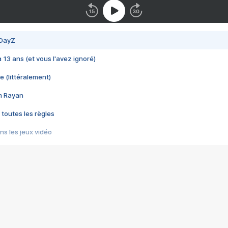
 DayZ
 a 13 ans (et vous l'avez ignoré)
e (littéralement)
im Rayan
 toutes les règles
s les jeux vidéo
us choquant de Rockstar ? - Le scandale BULLY
e plus moche de Steam
du RÊVE tourne au CAUCHEMAR
pendant 8 heures
it… à tort