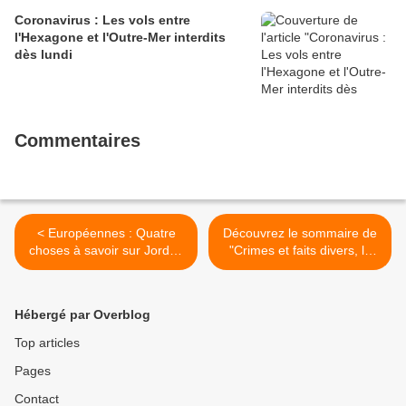
Coronavirus : Les vols entre
l'Hexagone et l'Outre-Mer interdits
dès lundi
Commentaires
< Européennes : Quatre
Découvrez le sommaire de
choses à savoir sur Jordan
"Crimes et faits divers, la
Bardella, la jeune tête de
quotidienne" tout à l'heure à
liste choisie par Marine Le
13h35 en direct sur NRJ12
Pen
>
Hébergé par Overblog
Top articles
Pages
Contact