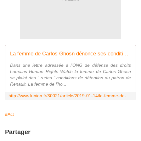
La femme de Carlos Ghosn dénonce ses conditions de détention
Dans une lettre adressée à l'ONG de défense des droits
humains Human Rights Watch la femme de Carlos Ghosn
se plaint des " rudes " conditions de détention du patron de
Renault. La femme de l'ho...
http://www.lunion.fr/30021/article/2019-01-14/la-femme-de-carlos-ghosn-denonce-ses-conditions-de-detention?noCookies=1
#Act
Partager