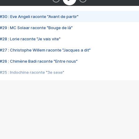
#30 : Eve Angeli raconte "Avant de partir"
#29 : MC Solaar raconte "Bouge de là"
28 : Lorie raconte "Je vais vite"
#27 : Christophe Willem raconte "Jacques a dit"
#26 : Chimène Badi raconte "Entre nous"
#25 : Indochine raconte "3e sexe"
#24 : Zaho raconte "C'est chelou"
#23 : Patrick Bruel raconte "Au café des délices"
#22 : Kyo raconte "Le chemin"
#21 : Nolwenn Leroy raconte "Cassé"
#20 : Patrick Hernandez raconte "Born to be alive"