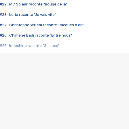
#29 : MC Solaar raconte "Bouge de là"
28 : Lorie raconte "Je vais vite"
#27 : Christophe Willem raconte "Jacques a dit"
#26 : Chimène Badi raconte "Entre nous"
#25 : Indochine raconte "3e sexe"
#24 : Zaho raconte "C'est chelou"
#23 : Patrick Bruel raconte "Au café des délices"
#22 : Kyo raconte "Le chemin"
#21 : Nolwenn Leroy raconte "Cassé"
#20 : Patrick Hernandez raconte "Born to be alive"
#19 : Lorie raconte "Près de moi"
#18 : Michael Jones raconte "A nos actes manqués" (avec Jean-Jacque
#17 : Khaled raconte "Aïcha"