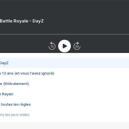
 Battle Royale - DayZ
 DayZ
 a 13 ans (et vous l'avez ignoré)
e (littéralement)
im Rayan
 toutes les règles
s les jeux vidéo
us choquant de Rockstar ? - Le scandale BULLY