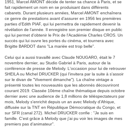
1951, Marcel AMONT décide de tenter sa chance à Paris, et se
fait rapidement un nom en se produisant dans différents
cabarets. Durant plusieurs années, Marcel AMONT enchaînera
ce genre de prestations avant d’assurer en 1956 les premières
parties d’Edith PIAF, qui lui permettra de rapidement devenir la
révélation de l’année. Il enregistre son premier disque en public
qui lui permet d’obtenir le Prix de l'Académie Charles CROS. Un
succès qui lui ouvre les portes du cinéma, et tournera avec
Brigitte BARDOT dans "La mariée est trop belle".
Celui qui a aussi travaillé avec Claude NOUGARO, était le 7
novembre dernier, au Studio Gabriel à Paris, autour de la
conférence de presse de Melody. L'occasion pour lui de retrouver
SHEILA ou Michel DRUCKER (qui l'invitera par la suite à s'assoir
sur le divan de "Vivement dimanche"). La chaîne vintage a
présenté toutes les nouveautés que les abonnés découvriront
courant 2019. Classée 10ème chaîne thématique depuis octobre
dernier avec une audience de 1,8 millions de téléspectateurs par
mois, Melody s'enrichit depuis un an avec Melody d'Afrique,
diffusée sur la TNT en République Démocratique du Congo, et
sur SFR (canal 272). Michel DRUCKER confie : "Je suis en
famille. C’est grâce à Melody que j’ai pu voir les images de mes
premiers pas d’animateur".