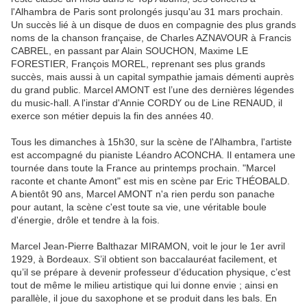
l'Alhambra de Paris sont prolongés jusqu'au 31 mars prochain.
Un succès lié à un disque de duos en compagnie des plus grands
noms de la chanson française, de Charles AZNAVOUR à Francis
CABREL, en passant par Alain SOUCHON, Maxime LE
FORESTIER, François MOREL, reprenant ses plus grands
succès, mais aussi à un capital sympathie jamais démenti auprès
du grand public. Marcel AMONT est l’une des dernières légendes
du music-hall. A l'instar d'Annie CORDY ou de Line RENAUD, il
exerce son métier depuis la fin des années 40.
Tous les dimanches à 15h30, sur la scène de l'Alhambra, l'artiste
est accompagné du pianiste Léandro ACONCHA. Il entamera une
tournée dans toute la France au printemps prochain. "Marcel
raconte et chante Amont" est mis en scène par Eric THÉOBALD.
A bientôt 90 ans, Marcel AMONT n'a rien perdu son panache
pour autant, la scène c'est toute sa vie, une véritable boule
d'énergie, drôle et tendre à la fois.
Marcel Jean-Pierre Balthazar MIRAMON, voit le jour le 1er avril
1929, à Bordeaux. S’il obtient son baccalauréat facilement, et
qu’il se prépare à devenir professeur d’éducation physique, c’est
tout de même le milieu artistique qui lui donne envie ; ainsi en
parallèle, il joue du saxophone et se produit dans les bals. En