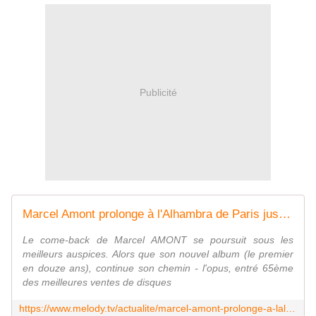
Publicité
Marcel Amont prolonge à l'Alhambra de Paris jusqu'au 31 mars prochain
Le come-back de Marcel AMONT se poursuit sous les
meilleurs auspices. Alors que son nouvel album (le premier
en douze ans), continue son chemin - l'opus, entré 65ème
des meilleures ventes de disques
https://www.melody.tv/actualite/marcel-amont-prolonge-a-lalhambra-de-paris-jusquau-31-mars-prochain