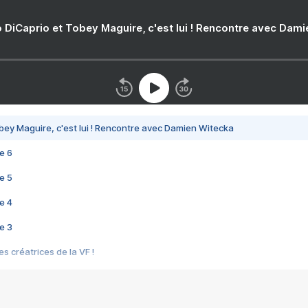
 DiCaprio et Tobey Maguire, c'est lui ! Rencontre avec Dam
bey Maguire, c'est lui ! Rencontre avec Damien Witecka
e 6
e 5
e 4
e 3
s créatrices de la VF !
e 2
e 1