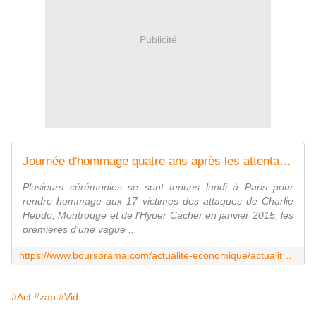
Publicité
Journée d'hommage quatre ans après les attentats de janvier 2015
Plusieurs cérémonies se sont tenues lundi à Paris pour
rendre hommage aux 17 victimes des attaques de Charlie
Hebdo, Montrouge et de l'Hyper Cacher en janvier 2015, les
premières d'une vague ...
https://www.boursorama.com/actualite-economique/actualites/journee-d-hommage-quatre-ans-apres-les-attentats-de-janvier-2015-8c3c54772bdd7fc62302e2e255147707
#Act
#zap
#Vid