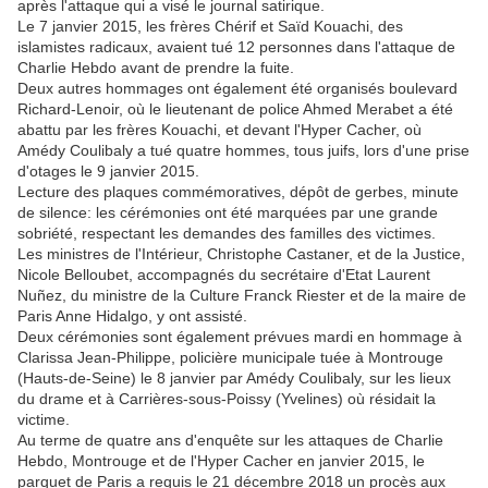
après l'attaque qui a visé le journal satirique.
Le 7 janvier 2015, les frères Chérif et Saïd Kouachi, des
islamistes radicaux, avaient tué 12 personnes dans l'attaque de
Charlie Hebdo avant de prendre la fuite.
Deux autres hommages ont également été organisés boulevard
Richard-Lenoir, où le lieutenant de police Ahmed Merabet a été
abattu par les frères Kouachi, et devant l'Hyper Cacher, où
Amédy Coulibaly a tué quatre hommes, tous juifs, lors d'une prise
d'otages le 9 janvier 2015.
Lecture des plaques commémoratives, dépôt de gerbes, minute
de silence: les cérémonies ont été marquées par une grande
sobriété, respectant les demandes des familles des victimes.
Les ministres de l'Intérieur, Christophe Castaner, et de la Justice,
Nicole Belloubet, accompagnés du secrétaire d'Etat Laurent
Nuñez, du ministre de la Culture Franck Riester et de la maire de
Paris Anne Hidalgo, y ont assisté.
Deux cérémonies sont également prévues mardi en hommage à
Clarissa Jean-Philippe, policière municipale tuée à Montrouge
(Hauts-de-Seine) le 8 janvier par Amédy Coulibaly, sur les lieux
du drame et à Carrières-sous-Poissy (Yvelines) où résidait la
victime.
Au terme de quatre ans d'enquête sur les attaques de Charlie
Hebdo, Montrouge et de l'Hyper Cacher en janvier 2015, le
parquet de Paris a requis le 21 décembre 2018 un procès aux