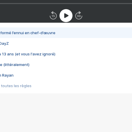
nsformé l’ennui en chef-d’œuvre
 DayZ
 a 13 ans (et vous l'avez ignoré)
e (littéralement)
im Rayan
 toutes les règles
s les jeux vidéo
us choquant de Rockstar ? - Le scandale BULLY
e plus moche de Steam
du RÊVE tourne au CAUCHEMAR