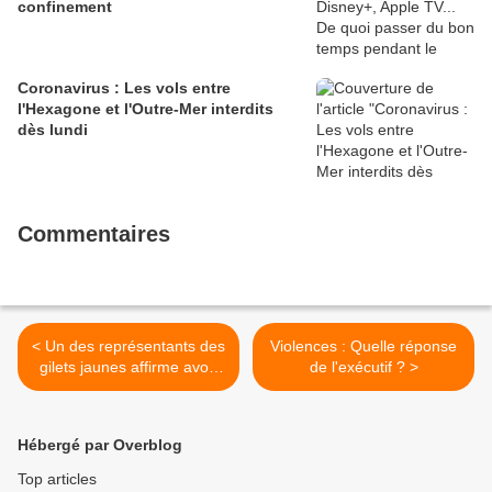
confinement
Coronavirus : Les vols entre
l'Hexagone et l'Outre-Mer interdits
dès lundi
Commentaires
< Un des représentants des
Violences : Quelle réponse
gilets jaunes affirme avoir
de l'exécutif ? >
été viré de l'administration
en raison de son
engagement dans le
Hébergé par Overblog
mouvement
Top articles