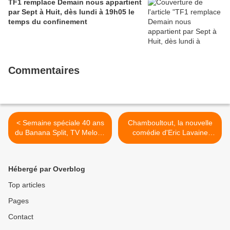
TF1 remplace Demain nous appartient
par Sept à Huit, dès lundi à 19h05 le
temps du confinement
Commentaires
< Semaine spéciale 40 ans
Chamboultout, la nouvelle
du Banana Split, TV Melody
comédie d'Eric Lavaine
célèbre la variété belge
avec José Garcia et
avec Les enfants du rock -
Alexandra Lamy, en salles,
En français dans le texte
le 3 avril >
Hébergé par Overblog
avec Lio, le vendredi 1er
mars à 20h40
Top articles
Pages
Contact