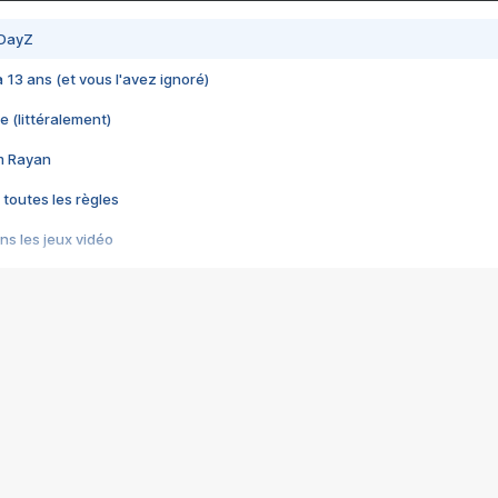
 DayZ
 a 13 ans (et vous l'avez ignoré)
e (littéralement)
im Rayan
 toutes les règles
s les jeux vidéo
us choquant de Rockstar ? - Le scandale BULLY
e plus moche de Steam
du RÊVE tourne au CAUCHEMAR
pendant 8 heures
it… à tort
umiliés par un jeu vidéo