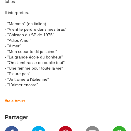
tubes.
Il interprètera :
- "Mamma" (en italien)
- "Vient te perdre dans mes bras"
- "Chicago du SP de 1975"
- "Adios Amor"
- "Aimer"
- "Mon coeur te dit je t'aime"
- "La grande école du bonheur"
- "On s'embrasse on oublie tout"
- "Une femme pour toute la vie"
- "Pleure pas"
- "Je t'aime à l'italienne"
- "L'aimer encore"
#tele
#mus
Partager