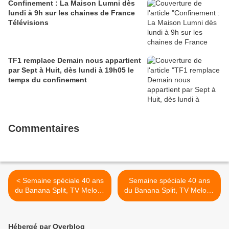
Confinement : La Maison Lumni dès
lundi à 9h sur les chaines de France
Télévisions
TF1 remplace Demain nous appartient
par Sept à Huit, dès lundi à 19h05 le
temps du confinement
Commentaires
< Semaine spéciale 40 ans
Semaine spéciale 40 ans
du Banana Split, TV Melody
du Banana Split, TV Melody
célèbre la variété belge
célèbre la variété belge
avec le documentaire À
avec Les enfants du rock -
propos d'une comédie
En français dans le texte
Hébergé par Overblog