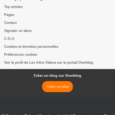
musicale - Hello Dolly avec
avec Lio, le vendredi 1er
Annie Cordy, le dimanche
mars à 20h40 >
Top articles
24 février à 20h40
Pages
Contact
Signaler un abus
C.G.U.
Cookies et données personnelles
Préférences cookies
Voir le profil de Les Infos Videos sur le portail Overblog
Créer un blog sur Overblog
Créer un blog