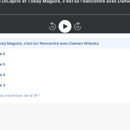
 DiCaprio et Tobey Maguire, c'est lui ! Rencontre avec Dam
bey Maguire, c'est lui ! Rencontre avec Damien Witecka
e 6
e 5
e 4
e 3
s créatrices de la VF !
e 2
e 1
e Mektoub My Love arrive enfin ! Rencontre avec Shaïn Boumedine et Sal