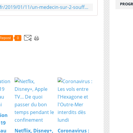
PROGR
https://www.huffingtonpost.fr/2019/01/11/un-medecin-sur-2-souffre-dun-symptome-lie-au-burn-out_a_23640392/
Repost
0
ion
-19
 au
Netflix, Disney+,
Coronavirus :