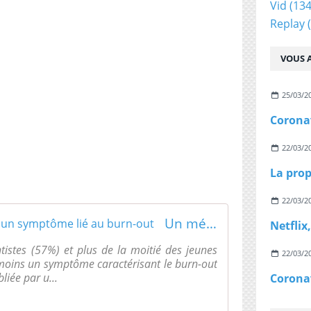
Vid
(134
Replay
(
VOUS A
25/03/2
22/03/2
22/03/2
Un médecin sur 2 souffre d'un symptôme lié au burn-out
istes (57%) et plus de la moitié des jeunes
22/03/2
moins un symptôme caractérisant le burn-out
liée par u...