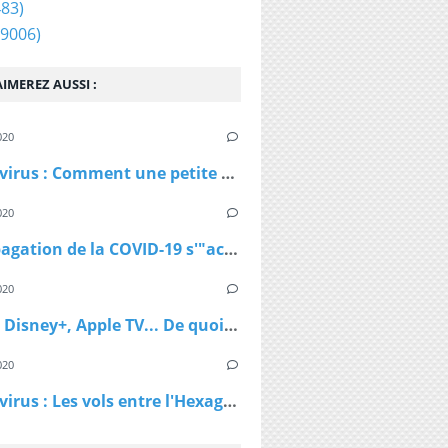
83)
9006)
IMEREZ AUSSI :
020
Coronavirus : Comment une petite station de ski autrichienne a accéléré la propagation du virus
020
La propagation de la COVID-19 s'"accélère" au Royaume-Uni
020
Netflix, Disney+, Apple TV... De quoi passer du bon temps pendant le confinement
020
Coronavirus : Les vols entre l'Hexagone et l'Outre-Mer interdits dès lundi