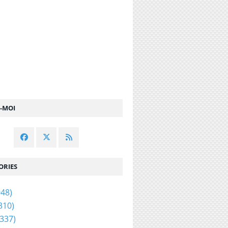
Z-MOI
ORIES
48)
310)
337)