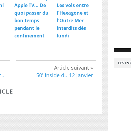
ni
Apple TV... De
Les vols entre
quoi passer du
l'Hexagone et
bon temps
l'Outre-Mer
pendant le
interdits dès
confinement
lundi
LES I
Contrat de travail entre un chauffeur et Uber : La plateforme va se pourvoir en cassation
50' inside du 12 janvier
ICLE