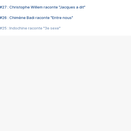
#27 : Christophe Willem raconte "Jacques a dit"
#26 : Chimène Badi raconte "Entre nous"
#25 : Indochine raconte "3e sexe"
#24 : Zaho raconte "C'est chelou"
#23 : Patrick Bruel raconte "Au café des délices"
#22 : Kyo raconte "Le chemin"
#21 : Nolwenn Leroy raconte "Cassé"
#20 : Patrick Hernandez raconte "Born to be alive"
#19 : Lorie raconte "Près de moi"
#18 : Michael Jones raconte "A nos actes manqués" (avec Jean-Jacque
#17 : Khaled raconte "Aïcha"
#16 : Corneille raconte "Parce qu'on vient de loin"