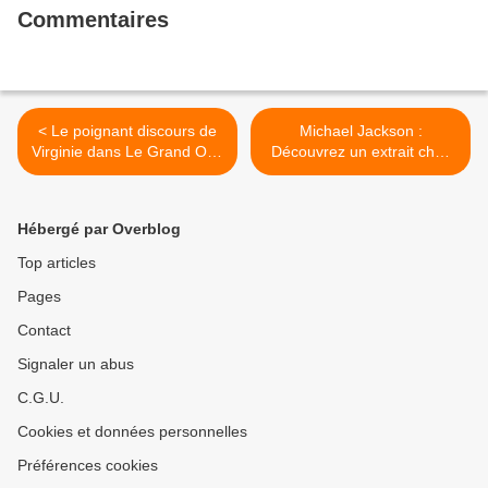
Commentaires
< Le poignant discours de
Michael Jackson :
Virginie dans Le Grand Oral
Découvrez un extrait choc
mardi soir sur France 2
de "Leaving Neverland"
l'accusant de pédophilie >
Hébergé par Overblog
Top articles
Pages
Contact
Signaler un abus
C.G.U.
Cookies et données personnelles
Préférences cookies