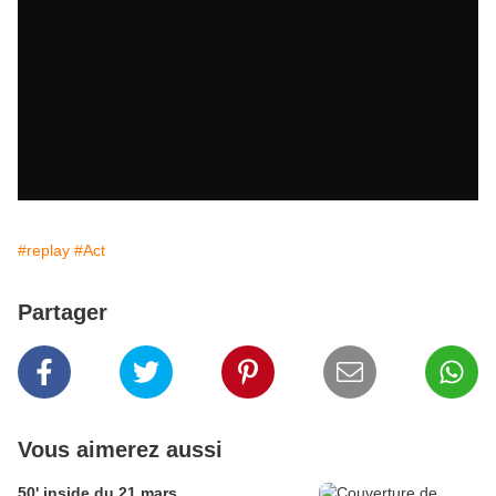
#replay
#Act
Partager
Vous aimerez aussi
50' inside du 21 mars