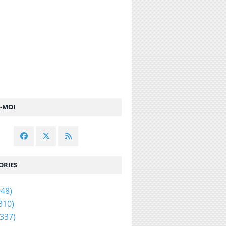
Z-MOI
ORIES
48)
310)
337)