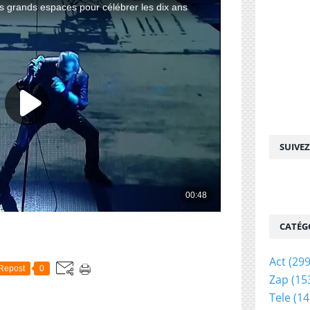
SUIVE
CATÉG
Act
(299
Repost
0
Zap
(15
Tele
(14