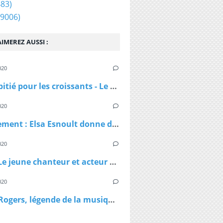
83)
9006)
IMEREZ AUSSI :
020
Pas de pitié pour les croissants - Le croissant pirate
020
Confinement : Elsa Esnoult donne de ses nouvelles dans une longue vidéo Facebook Live
020
Virus - Le jeune chanteur et acteur Lenni Kim annonce être positif au coronavirus ainsi que sa maman après un test fait au Canada
020
Kenny Rogers, légende de la musique country, est décédé à 81 ans