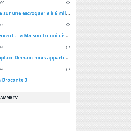
020
Enquête sur une escroquerie à 6 millions d'euros de masques et de gel
020
Confinement : La Maison Lumni dès lundi à 9h sur les chaines de France Télévisions
020
TF1 remplace Demain nous appartient par Sept à Huit, dès lundi à 19h05 le temps du confinement
020
a Brocante 3
AMME TV