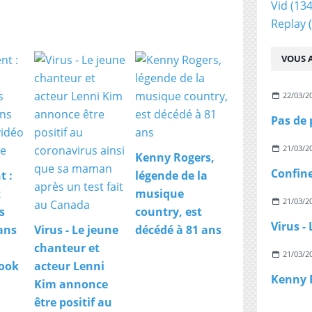
Vid
(134
Replay
(
VOUS A
22/03/2
21/03/2
Kenny Rogers,
t :
légende de la
t
musique
21/03/2
s
country, est
ans
Virus - Le jeune
décédé à 81 ans
chanteur et
21/03/2
book
acteur Lenni
Kim annonce
être positif au