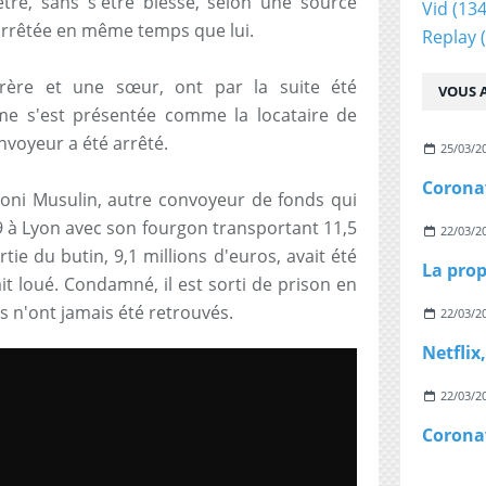
être, sans s'être blessé, selon une source
Vid
(134
 arrêtée en même temps que lui.
Replay
(
rère et une sœur, ont par la suite été
VOUS A
me s'est présentée comme la locataire de
nvoyeur a été arrêté.
25/03/2
 Toni Musulin, autre convoyeur de fonds qui
 à Lyon avec son fourgon transportant 11,5
22/03/2
tie du butin, 9,1 millions d'euros, avait été
it loué. Condamné, il est sorti de prison en
s n'ont jamais été retrouvés.
22/03/2
22/03/2