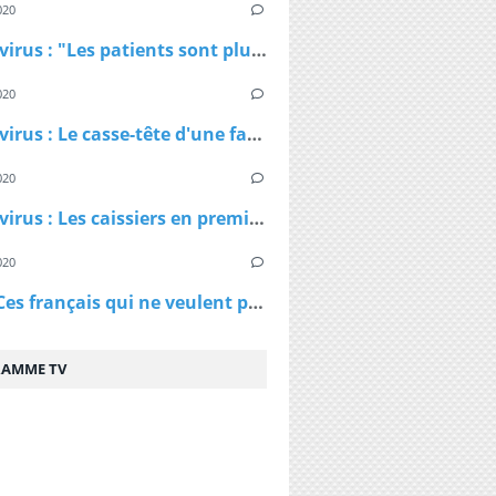
020
Coronavirus : "Les patients sont plus jeunes que ce qu'on nous avait dit", affirme Patrick Pelloux
020
Coronavirus : Le casse-tête d'une famille confinée dans un petit appartement
020
Coronavirus : Les caissiers en première ligne et peu protégés
020
Virus - Ces français qui ne veulent pas rester chez eux et qui ne comprennent pas les ordres des policiers
AMME TV