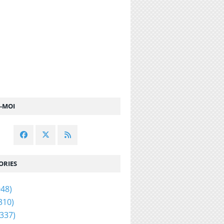
Z-MOI
ORIES
48)
310)
337)