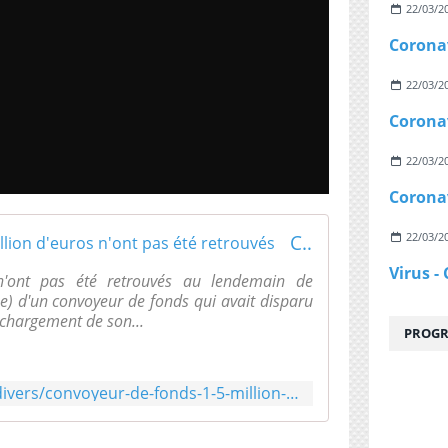
22/03/2
22/03/2
22/03/2
Convoyeur de fonds : 1,5 million d'euros n'ont pas été retrouvés
22/03/2
n'ont pas été retrouvés au lendemain de
e) d'un convoyeur de fonds qui avait disparu
 chargement de son...
PROGR
https://www.lepoint.fr/faits-divers/convoyeur-de-fonds-1-5-million-d-euros-n-ont-pas-ete-retrouves-13-02-2019-2293291_2627.php