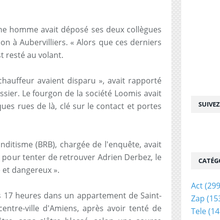
jeune homme avait déposé ses deux collègues
n à Aubervilliers. « Alors que ces derniers
t resté au volant.
 chauffeur avaient disparu », avait rapporté
sier. Le fourgon de la société Loomis avait
SUIVE
ues rues de là, clé sur le contact et portes
nditisme (BRB), chargée de l'enquête, avait
 pour tenter de retrouver Adrien Derbez, le
CATÉG
é et dangereux ».
Act
(299
ers 17 heures dans un appartement de Saint-
Zap
(15
entre-ville d'Amiens, après avoir tenté de
Tele
(14