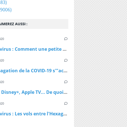
83)
9006)
IMEREZ AUSSI :
020
Coronavirus : Comment une petite station de ski autrichienne a accéléré la propagation du virus
020
La propagation de la COVID-19 s'"accélère" au Royaume-Uni
020
Netflix, Disney+, Apple TV... De quoi passer du bon temps pendant le confinement
020
Coronavirus : Les vols entre l'Hexagone et l'Outre-Mer interdits dès lundi