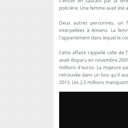
s'enfuir en sautant par la fen
policière. Une femme avait été
Deux autres personnes, un f
interpellées à Amiens. La fem
l'appartement dans lequel le co
Cette affaire rappelle celle de
avait disparu en novembre 2009
millions d'euros. La majeure par
retrouvée dans un box qu'il ava
2013. Les 2,5 millions manquant