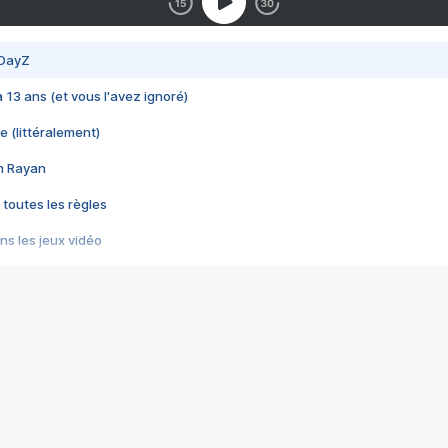
 DayZ
 a 13 ans (et vous l'avez ignoré)
e (littéralement)
im Rayan
 toutes les règles
s les jeux vidéo
us choquant de Rockstar ? - Le scandale BULLY
e plus moche de Steam
du RÊVE tourne au CAUCHEMAR
pendant 8 heures
it… à tort