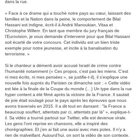
dans la rue.
« Face à ce drame qui a touché notre pays au cœur, laissant des
familles et la Nation dans la peine, le comportement de Bilal
Hassani est indigne, écrit-il à André Manoukian, Vitaa et
Christophe Willem. En tant que membre du jury français de
l’Eurovision, je vous demande d’intervenir pour que Bilal Hassani
soit écarté de votre concours. Cet individu est un bien triste
exemple pour notre jeunesse, et incite à la banalisation du
terrorisme. »
Si le chanteur a démenti avoir accusé Israël de crime contre
l’humanité notamment (« Ces propos, c’est pas les miens. C’est
ni mes écrits, ni mes pensées », se justifie-t-il), il s’explique une
nouvelle fois auprès du Parisien ce dimanche soir : « Cette vidéo
est liée à la finale de la Coupe du monde (…) Un type dans la rue
hyper content a été filmé après la victoire de la France. Il sautait
de joie était soulagé pour le pays après les épreuves que nous
avons traversés en 2015. Il a dit tout en dansant : "la France a
beaucoup souffert, attentats par ci, attentats par là" », explique-t-
il. Sa vidéo a tourné partout sur Twitter, elle est devenue virale.
Les gens l’ont reprise en chansons, elle a inspiré des
chorégraphies. Et j’en ai fait une aussi avec mes potes. Il n’y a
rien de malveillant. Aujourd’hui, on sort la vidéo de son contexte,