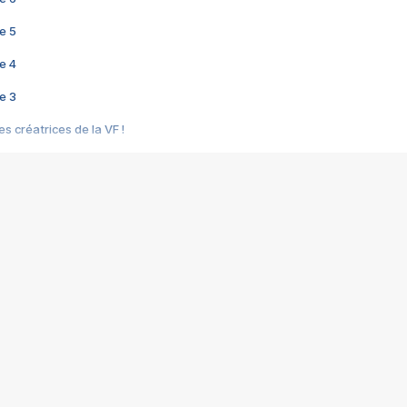
e 5
e 4
e 3
s créatrices de la VF !
e 2
e 1
e Mektoub My Love arrive enfin ! Rencontre avec Shaïn Boumedine et Sal
i : après Toni en famille
elle réalise le bouleversant Dites lui que je l'aime
ais ! Rencontre autour de Vie privée de Rebecca Zlotowski
 de Marguerite, Grave... Rencontre avec Ella Rumpf
 Les Rêveurs, un film intime sur la santé mentale