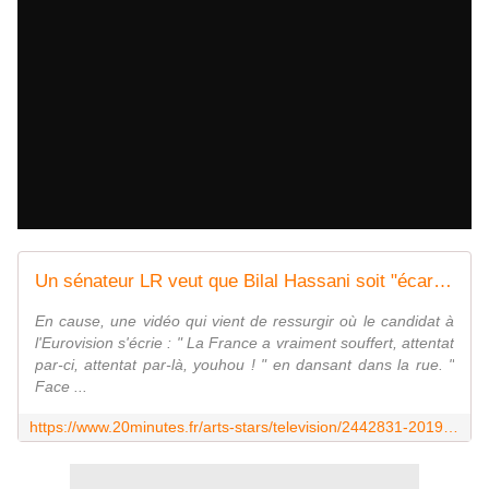
Un sénateur LR veut que Bilal Hassani soit "écarté d'urgence du concours"
En cause, une vidéo qui vient de ressurgir où le candidat à
l'Eurovision s'écrie : " La France a vraiment souffert, attentat
par-ci, attentat par-là, youhou ! " en dansant dans la rue. "
Face ...
https://www.20minutes.fr/arts-stars/television/2442831-20190203-eurovision-senateur-lr-henri-leroy-demande-bilal-hassani-ecarte-urgence-concours