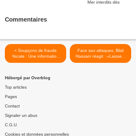
Commentaires
< Soupçons de fraude
Face aux attaques, Bilal
fiscale : Une information
Hassani réagit : «Laissez-
judiciaire ouverte contre
moi tranquille, laissez-moi
Thierry Solère
vivre» >
Hébergé par Overblog
Top articles
Pages
Contact
Signaler un abus
C.G.U.
Cookies et données personnelles