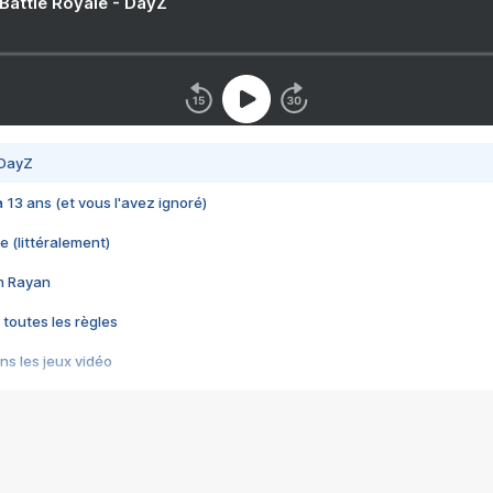
 Battle Royale - DayZ
 DayZ
 a 13 ans (et vous l'avez ignoré)
e (littéralement)
im Rayan
 toutes les règles
s les jeux vidéo
us choquant de Rockstar ? - Le scandale BULLY
e plus moche de Steam
du RÊVE tourne au CAUCHEMAR