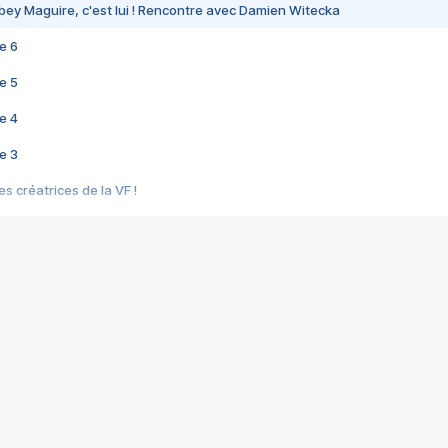
bey Maguire, c'est lui ! Rencontre avec Damien Witecka
e 6
e 5
e 4
e 3
s créatrices de la VF !
e 2
e 1
e Mektoub My Love arrive enfin ! Rencontre avec Shaïn Boumedine et Sal
i : après Toni en famille
elle réalise le bouleversant Dites lui que je l'aime
ais ! Rencontre autour de Vie privée de Rebecca Zlotowski
 de Marguerite, Grave... Rencontre avec Ella Rumpf