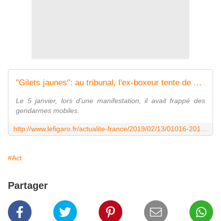
"Gilets jaunes": au tribunal, l'ex-boxeur tente de se justifier
Le 5 janvier, lors d'une manifestation, il avait frappé des
gendarmes mobiles.
http://www.lefigaro.fr/actualite-france/2019/02/13/01016-20190213ARTFIG00282-gilets-jaunes-au-tribunal-l-ex-boxeur-tente-de-se-justifier.php
#Act
Partager