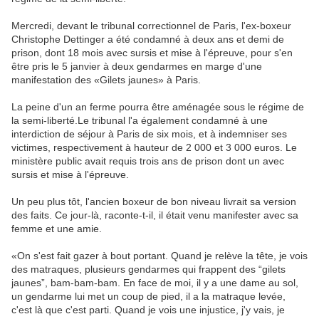
Mercredi, devant le tribunal correctionnel de Paris, l'ex-boxeur
Christophe Dettinger a été condamné à deux ans et demi de
prison, dont 18 mois avec sursis et mise à l'épreuve, pour s'en
être pris le 5 janvier à deux gendarmes en marge d'une
manifestation des «Gilets jaunes» à Paris.
La peine d'un an ferme pourra être aménagée sous le régime de
la semi-liberté.Le tribunal l'a également condamné à une
interdiction de séjour à Paris de six mois, et à indemniser ses
victimes, respectivement à hauteur de 2 000 et 3 000 euros. Le
ministère public avait requis trois ans de prison dont un avec
sursis et mise à l'épreuve.
Un peu plus tôt, l'ancien boxeur de bon niveau livrait sa version
des faits. Ce jour-là, raconte-t-il, il était venu manifester avec sa
femme et une amie.
«On s'est fait gazer à bout portant. Quand je relève la tête, je vois
des matraques, plusieurs gendarmes qui frappent des “gilets
jaunes”, bam-bam-bam. En face de moi, il y a une dame au sol,
un gendarme lui met un coup de pied, il a la matraque levée,
c'est là que c'est parti. Quand je vois une injustice, j'y vais, je