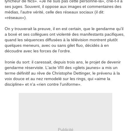
lyncheur de flics». «Je ne suis pas cette personne-là», crie-t-il à
ses juges. Souvent, il oppose aux images et commentaires des
médias, l'autre vérité, celle des réseaux sociaux (il dit:
«réseaux»).
On y trouverait la preuve, il en est certain, que le gendarme qu'il
a boxé et ses collègues ont violenté des manifestants pacifiques,
quand les séquences diffusées à la télévision montrent plutôt
quelques meneurs, avec ou sans gilet fluo, décidés à en
découdre avec les forces de l'ordre.
Ironie du sort: il caressait, depuis trois ans, le projet de devenir
gendarme réserviste. L'acte VIII des «gilets jaunes» a mis un
terme définitif au rêve de Christophe Dettinger, le prévenu à la
voix douce et au nez remodelé sur les rings, qui «aime la
discipline» et n'a «rien contre l'uniforme».
Publicité