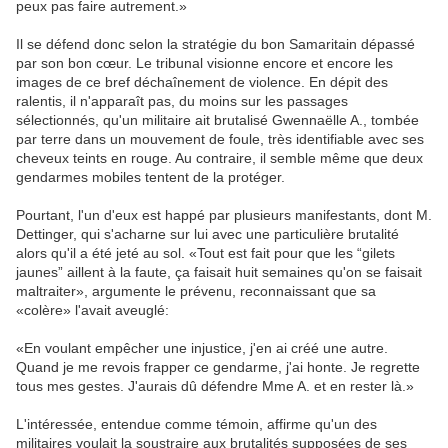
peux pas faire autrement.»
Il se défend donc selon la stratégie du bon Samaritain dépassé
par son bon cœur. Le tribunal visionne encore et encore les
images de ce bref déchaînement de violence. En dépit des
ralentis, il n'apparaît pas, du moins sur les passages
sélectionnés, qu'un militaire ait brutalisé Gwennaëlle A., tombée
par terre dans un mouvement de foule, très identifiable avec ses
cheveux teints en rouge. Au contraire, il semble même que deux
gendarmes mobiles tentent de la protéger.
Pourtant, l'un d'eux est happé par plusieurs manifestants, dont M.
Dettinger, qui s'acharne sur lui avec une particulière brutalité
alors qu'il a été jeté au sol. «Tout est fait pour que les “gilets
jaunes” aillent à la faute, ça faisait huit semaines qu'on se faisait
maltraiter», argumente le prévenu, reconnaissant que sa
«colère» l'avait aveuglé:
«En voulant empêcher une injustice, j'en ai créé une autre.
Quand je me revois frapper ce gendarme, j'ai honte. Je regrette
tous mes gestes. J'aurais dû défendre Mme A. et en rester là.»
L'intéressée, entendue comme témoin, affirme qu'un des
militaires voulait la soustraire aux brutalités supposées de ses