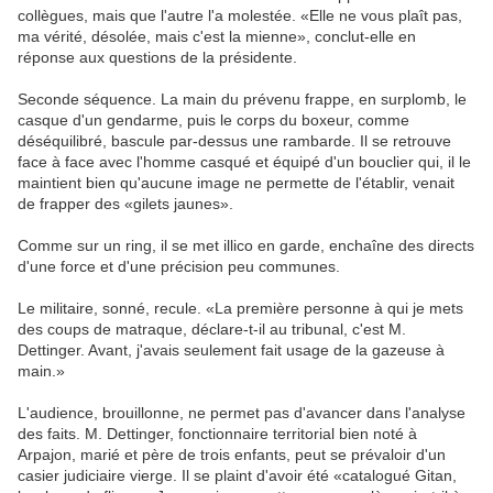
collègues, mais que l'autre l'a molestée. «Elle ne vous plaît pas,
ma vérité, désolée, mais c'est la mienne», conclut-elle en
réponse aux questions de la présidente.
Seconde séquence. La main du prévenu frappe, en surplomb, le
casque d'un gendarme, puis le corps du boxeur, comme
déséquilibré, bascule par-dessus une rambarde. Il se retrouve
face à face avec l'homme casqué et équipé d'un bouclier qui, il le
maintient bien qu'aucune image ne permette de l'établir, venait
de frapper des «gilets jaunes».
Comme sur un ring, il se met illico en garde, enchaîne des directs
d'une force et d'une précision peu communes.
Le militaire, sonné, recule. «La première personne à qui je mets
des coups de matraque, déclare-t-il au tribunal, c'est M.
Dettinger. Avant, j'avais seulement fait usage de la gazeuse à
main.»
L'audience, brouillonne, ne permet pas d'avancer dans l'analyse
des faits. M. Dettinger, fonctionnaire territorial bien noté à
Arpajon, marié et père de trois enfants, peut se prévaloir d'un
casier judiciaire vierge. Il se plaint d'avoir été «catalogué Gitan,