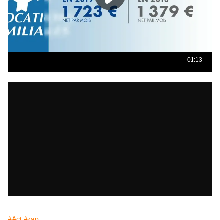
#Act
#zap