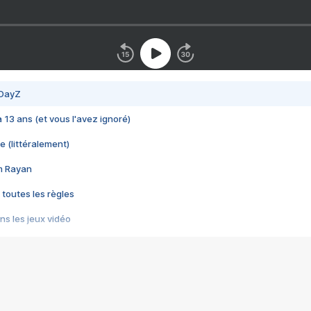
 DayZ
 a 13 ans (et vous l'avez ignoré)
e (littéralement)
im Rayan
 toutes les règles
s les jeux vidéo
us choquant de Rockstar ? - Le scandale BULLY
e plus moche de Steam
du RÊVE tourne au CAUCHEMAR