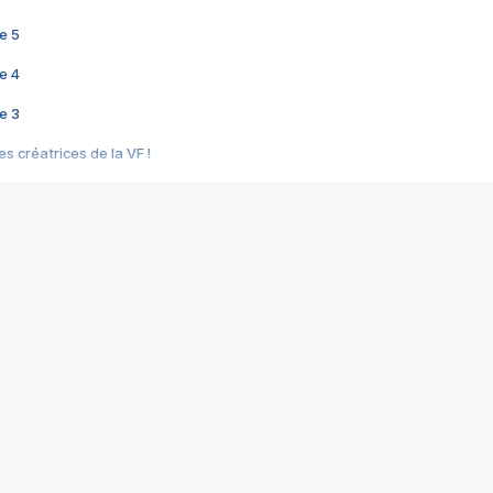
e 5
e 4
e 3
s créatrices de la VF !
e 2
e 1
e Mektoub My Love arrive enfin ! Rencontre avec Shaïn Boumedine et Sal
i : après Toni en famille
elle réalise le bouleversant Dites lui que je l'aime
ais ! Rencontre autour de Vie privée de Rebecca Zlotowski
 de Marguerite, Grave... Rencontre avec Ella Rumpf
 Les Rêveurs, un film intime sur la santé mentale