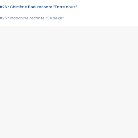
#26 : Chimène Badi raconte "Entre nous"
#25 : Indochine raconte "3e sexe"
#24 : Zaho raconte "C'est chelou"
#23 : Patrick Bruel raconte "Au café des délices"
#22 : Kyo raconte "Le chemin"
#21 : Nolwenn Leroy raconte "Cassé"
#20 : Patrick Hernandez raconte "Born to be alive"
#19 : Lorie raconte "Près de moi"
#18 : Michael Jones raconte "A nos actes manqués" (avec Jean-Jacque
#17 : Khaled raconte "Aïcha"
#16 : Corneille raconte "Parce qu'on vient de loin"
#15 : Indochine raconte "L'aventurier"