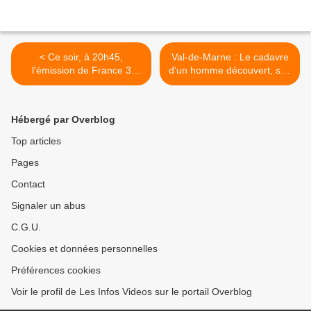
< Ce soir, à 20h45,
Val-de-Marne : Le cadavre
l'émission de France 3
d'un homme découvert, son
"Tout le sport" diffusera un
fils avoue le meurtre >
entretien du footballeur
Antoine Griezmann
Hébergé par Overblog
Top articles
Pages
Contact
Signaler un abus
C.G.U.
Cookies et données personnelles
Préférences cookies
Voir le profil de Les Infos Videos sur le portail Overblog