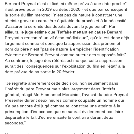
Bernard Preynat n'est ni fixé, ni même prévu à une date proche" -
il est prévu pour fin 2019 ou début 2020 - et que par conséquent
la sortie du film mercredi "n'est pas de nature à constituer une
atteinte grave au caractère équitable du procès et à la nécessité
d'assurer la sérénité des débats devant le juge pénal". Par
ailleurs, le juge estime que "l'affaire mettant en cause Bernard
Preynat a rencontré un vif écho médiatique", qu'elle est donc déjà
largement connue et donc que la suppression des prénom et
nom du père n'est "pas de nature à empêcher l'identification
évidente de Bernard Preynat comme auteur des supposés faits".
Au contraire, le juge des référés estime que cette suppression
aurait des "conséquences sur l'exploitation du film en l'état" à la
date prévue de sa sortie le 20 février.
"Je regrette amèrement cette décision, non seulement dans
l’intérêt du père Preynat mais plus largement dans l’intérêt
général, réagit Me Emmanuel Mercinier, l'avocat du père Preynat.
Présenter durant deux heures comme coupable un homme qui
n’a pas encore été jugé comme tel constitue une atteinte à la
présomption d’innocence que ne saurait évidemment pas faire
disparaître le fait d’écrire ensuite le contraire durant deux
secondes."