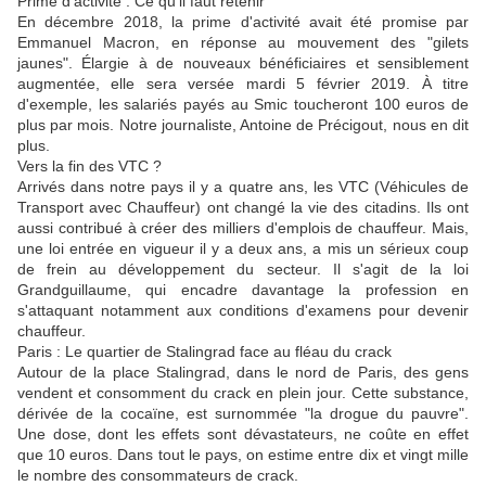
Prime d'activité : Ce qu'il faut retenir
En décembre 2018, la prime d'activité avait été promise par
Emmanuel Macron, en réponse au mouvement des "gilets
jaunes". Élargie à de nouveaux bénéficiaires et sensiblement
augmentée, elle sera versée mardi 5 février 2019. À titre
d'exemple, les salariés payés au Smic toucheront 100 euros de
plus par mois. Notre journaliste, Antoine de Précigout, nous en dit
plus.
Vers la fin des VTC ?
Arrivés dans notre pays il y a quatre ans, les VTC (Véhicules de
Transport avec Chauffeur) ont changé la vie des citadins. Ils ont
aussi contribué à créer des milliers d'emplois de chauffeur. Mais,
une loi entrée en vigueur il y a deux ans, a mis un sérieux coup
de frein au développement du secteur. Il s'agit de la loi
Grandguillaume, qui encadre davantage la profession en
s'attaquant notamment aux conditions d'examens pour devenir
chauffeur.
Paris : Le quartier de Stalingrad face au fléau du crack
Autour de la place Stalingrad, dans le nord de Paris, des gens
vendent et consomment du crack en plein jour. Cette substance,
dérivée de la cocaïne, est surnommée "la drogue du pauvre".
Une dose, dont les effets sont dévastateurs, ne coûte en effet
que 10 euros. Dans tout le pays, on estime entre dix et vingt mille
le nombre des consommateurs de crack.