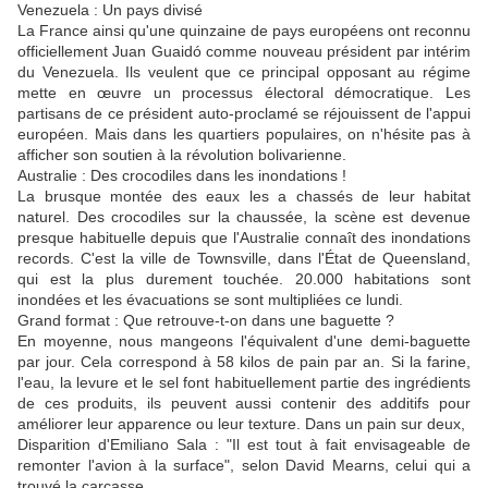
Venezuela : Un pays divisé
La France ainsi qu'une quinzaine de pays européens ont reconnu
officiellement Juan Guaidó comme nouveau président par intérim
du Venezuela. Ils veulent que ce principal opposant au régime
mette en œuvre un processus électoral démocratique. Les
partisans de ce président auto-proclamé se réjouissent de l'appui
européen. Mais dans les quartiers populaires, on n'hésite pas à
afficher son soutien à la révolution bolivarienne.
Australie : Des crocodiles dans les inondations !
La brusque montée des eaux les a chassés de leur habitat
naturel. Des crocodiles sur la chaussée, la scène est devenue
presque habituelle depuis que l'Australie connaît des inondations
records. C'est la ville de Townsville, dans l'État de Queensland,
qui est la plus durement touchée. 20.000 habitations sont
inondées et les évacuations se sont multipliées ce lundi.
Grand format : Que retrouve-t-on dans une baguette ?
En moyenne, nous mangeons l'équivalent d'une demi-baguette
par jour. Cela correspond à 58 kilos de pain par an. Si la farine,
l'eau, la levure et le sel font habituellement partie des ingrédients
de ces produits, ils peuvent aussi contenir des additifs pour
améliorer leur apparence ou leur texture. Dans un pain sur deux,
Disparition d'Emiliano Sala : "Il est tout à fait envisageable de
remonter l'avion à la surface", selon David Mearns, celui qui a
trouvé la carcasse