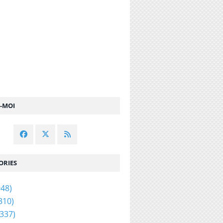
Z-MOI
ORIES
48)
310)
337)