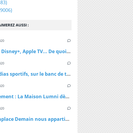
83)
9006)
IMEREZ AUSSI :
020
Netflix, Disney+, Apple TV... De quoi passer du bon temps pendant le confinement
020
Les médias sportifs, sur le banc de touche mais pas résignés
020
Confinement : La Maison Lumni dès lundi à 9h sur les chaines de France Télévisions
020
TF1 remplace Demain nous appartient par Sept à Huit, dès lundi à 19h05 le temps du confinement