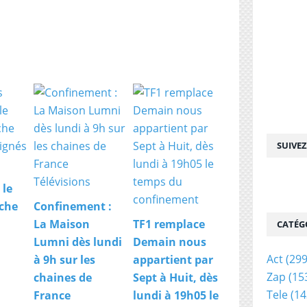
SUIVE
 le
che
Confinement :
La Maison
TF1 remplace
CATÉG
Lumni dès lundi
Demain nous
Act
(299
à 9h sur les
appartient par
Zap
(15
chaines de
Sept à Huit, dès
Tele
(14
France
lundi à 19h05 le