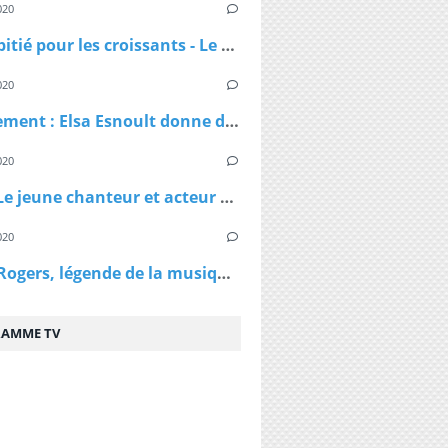
020
Pas de pitié pour les croissants - Le croissant pirate
020
Confinement : Elsa Esnoult donne de ses nouvelles dans une longue vidéo Facebook Live
020
Virus - Le jeune chanteur et acteur Lenni Kim annonce être positif au coronavirus ainsi que sa maman après un test fait au Canada
020
Kenny Rogers, légende de la musique country, est décédé à 81 ans
AMME TV