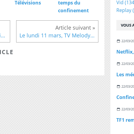
Vid
(134
Télévisions
temps du
Replay
(
confinement
VOUS A
Hommage à Claude François : TV Melody proposera le mercredi 13 mars, "La route du jeudi : Le gai jeudi" datant de 1968
Le lundi 11 mars, TV Melody proposera l'émission "Vient de paraître" avec Alain Bashung, jamais revue depuis 1966
22/03/2
ICLE
22/03/2
22/03/2
22/03/2