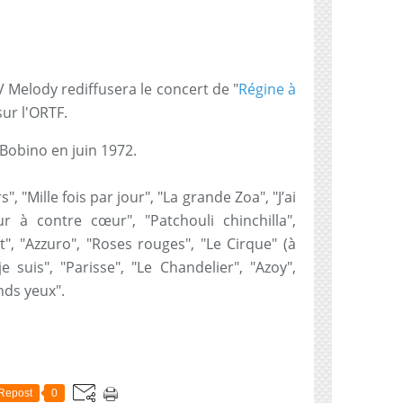
 Melody rediffusera le concert de "
Régine à
sur l'ORTF.
 Bobino en juin 1972.
", "Mille fois par jour", "La grande Zoa", "J’ai
r à contre cœur", "Patchouli chinchilla",
", "Azzuro", "Roses rouges", "Le Cirque" (à
e suis", "Parisse", "Le Chandelier", "Azoy",
nds yeux".
Repost
0