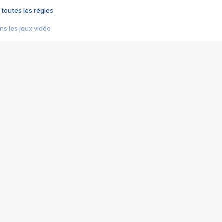
 toutes les règles
s les jeux vidéo
us choquant de Rockstar ? - Le scandale BULLY
e plus moche de Steam
du RÊVE tourne au CAUCHEMAR
pendant 8 heures
it… à tort
umiliés par un jeu vidéo
ire - Final Fantasy 8
ti un empire - Age of Empires
story DOFUS
tard, il crée l'un des pires jeux de tous les temps, MindsEye.