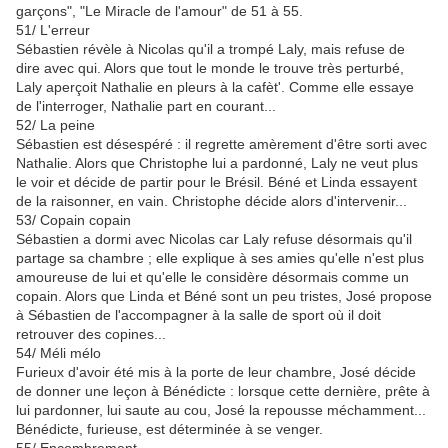
garçons", "Le Miracle de l'amour" de 51 à 55.
51/
L'erreur
Sébastien révèle à Nicolas qu'il a trompé Laly, mais refuse de
dire avec qui. Alors que tout le monde le trouve très perturbé,
Laly aperçoit Nathalie en pleurs à la cafèt'. Comme elle essaye
de l'interroger, Nathalie part en courant...
52/
La peine
Sébastien est désespéré : il regrette amèrement d'être sorti avec
Nathalie. Alors que Christophe lui a pardonné, Laly ne veut plus
le voir et décide de partir pour le Brésil. Béné et Linda essayent
de la raisonner, en vain. Christophe décide alors d'intervenir...
53/
Copain copain
Sébastien a dormi avec Nicolas car Laly refuse désormais qu'il
partage sa chambre ; elle explique à ses amies qu'elle n'est plus
amoureuse de lui et qu'elle le considère désormais comme un
copain. Alors que Linda et Béné sont un peu tristes, José propose
à Sébastien de l'accompagner à la salle de sport où il doit
retrouver des copines...
54/
Méli mélo
Furieux d'avoir été mis à la porte de leur chambre, José décide
de donner une leçon à Bénédicte : lorsque cette dernière, prête à
lui pardonner, lui saute au cou, José la repousse méchamment...
Bénédicte, furieuse, est déterminée à se venger.