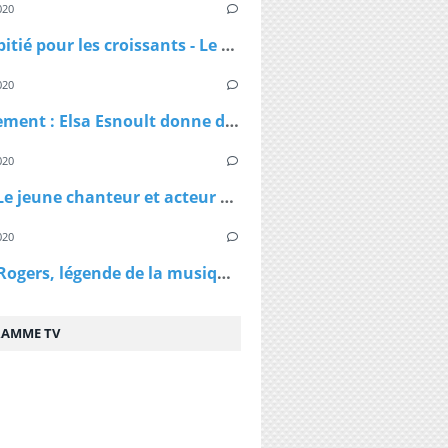
020
Pas de pitié pour les croissants - Le croissant pirate
020
Confinement : Elsa Esnoult donne de ses nouvelles dans une longue vidéo Facebook Live
020
Virus - Le jeune chanteur et acteur Lenni Kim annonce être positif au coronavirus ainsi que sa maman après un test fait au Canada
020
Kenny Rogers, légende de la musique country, est décédé à 81 ans
AMME TV