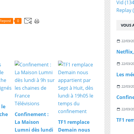
Vid
(134
Replay
(
Repost
0
VOUS A
22/03/2
22/03/2
22/03/2
 le
22/03/2
che
Confinement :
La Maison
TF1 remplace
Lumni dès lundi
Demain nous