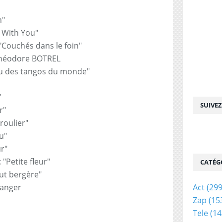
n"
e With You"
"Couchés dans le foin"
Théodore BOTREL
au des tangos du monde"
"
SUIVE
r"
roulier"
u"
r"
 "Petite fleur"
CATÉG
eut bergère"
ranger
Act
(299
Zap
(15
Tele
(14