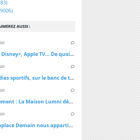
83)
9006)
IMEREZ AUSSI :
020
Netflix, Disney+, Apple TV... De quoi passer du bon temps pendant le confinement
020
Les médias sportifs, sur le banc de touche mais pas résignés
020
Confinement : La Maison Lumni dès lundi à 9h sur les chaines de France Télévisions
020
TF1 remplace Demain nous appartient par Sept à Huit, dès lundi à 19h05 le temps du confinement