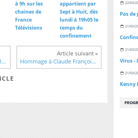
22/03/2
à 9h sur les
appartient par
chaines de
Sept à Huit, dès
France
lundi à 19h05 le
21/03/2
Télévisions
temps du
confinement
21/03/2
Le JT du 20h de TF1 du 11 février
Hommage à Claude François : TV Melody rediffusera le dimanche 10 mars à 20h40, "D'hier et d'aujourd'hui" datant de 1970
21/03/2
ICLE
PROGR