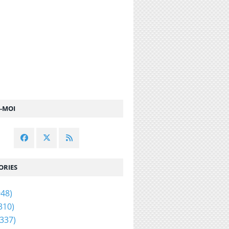
Z-MOI
ORIES
48)
310)
337)