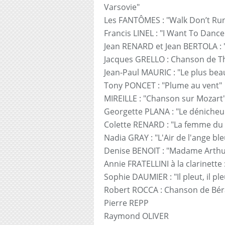
Varsovie"
Les FANTÔMES : "Walk Don’t Ru
Francis LINEL : "I Want To Danc
Jean RENARD et Jean BERTOLA : 
Jacques GRELLO : Chanson de 
Jean-Paul MAURIC : "Le plus be
Tony PONCET : "Plume au vent"
MIREILLE : "Chanson sur Mozart
Georgette PLANA : "Le dénicheu
Colette RENARD : "La femme du 
Nadia GRAY : "L'Air de l'ange ble
Denise BENOIT : "Madame Arthu
Annie FRATELLINI à la clarinette :
Sophie DAUMIER : "Il pleut, il pl
Robert ROCCA : Chanson de Bé
Pierre REPP
Raymond OLIVER