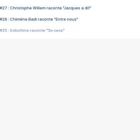
#27 : Christophe Willem raconte "Jacques a dit"
#26 : Chimène Badi raconte "Entre nous"
#25 : Indochine raconte "3e sexe"
#24 : Zaho raconte "C'est chelou"
#23 : Patrick Bruel raconte "Au café des délices"
#22 : Kyo raconte "Le chemin"
#21 : Nolwenn Leroy raconte "Cassé"
#20 : Patrick Hernandez raconte "Born to be alive"
#19 : Lorie raconte "Près de moi"
#18 : Michael Jones raconte "A nos actes manqués" (avec Jean-Jacque
#17 : Khaled raconte "Aïcha"
#16 : Corneille raconte "Parce qu'on vient de loin"