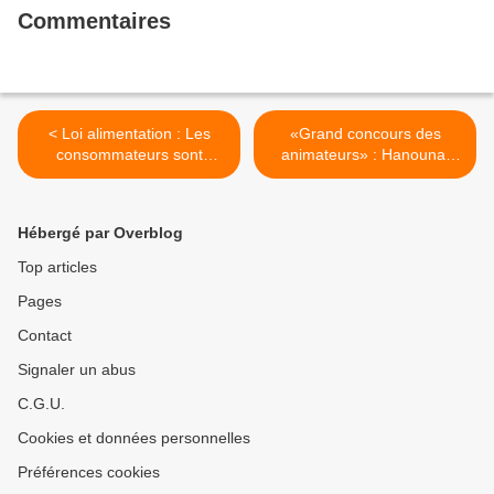
Commentaires
< Loi alimentation : Les
«Grand concours des
consommateurs sont
animateurs» : Hanouna,
sceptiques
Sébastien, Plaza, Drucker...
Les grands absents >
Hébergé par Overblog
Top articles
Pages
Contact
Signaler un abus
C.G.U.
Cookies et données personnelles
Préférences cookies