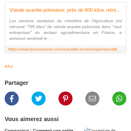
Viande avariée polonaise: près de 800 kilos retrouvés en France dans 9 entreprises
Les services sanitaires du ministère de l'Agriculture ont
retrouvé "795 kilos" de viande avariée polonaise dans "neuf
entreprises" du secteur agroalimentaire en France, a
annoncé vendredi le ...
https://www.boursorama.com/actualite-economique/actualites/viande-avariee-polonaise-pres-de-800-kilos-retrouves-en-france-dans-9-entreprises-81bed92e49112541c5e9007cf04bfd79
#Act
Partager
Vous aimerez aussi
Coronavirus : Comment une petite