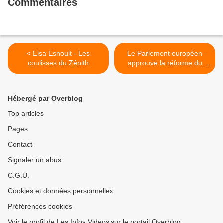
Commentaires
< Elsa Esnoult - Les
Le Parlement européen
coulisses du Zénith
approuve la réforme du
droit d'auteur >
Hébergé par Overblog
Top articles
Pages
Contact
Signaler un abus
C.G.U.
Cookies et données personnelles
Préférences cookies
Voir le profil de Les Infos Videos sur le portail Overblog