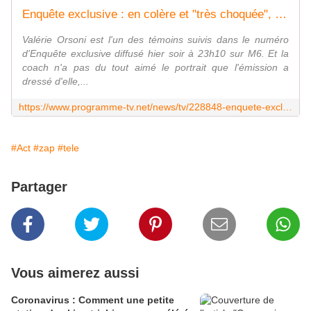
Enquête exclusive : en colère et "très choquée", la coach Valérie Orsoni s'estime "diffamée" par M6
Valérie Orsoni est l'un des témoins suivis dans le numéro
d'Enquête exclusive diffusé hier soir à 23h10 sur M6. Et la
coach n'a pas du tout aimé le portrait que l'émission a
dressé d'elle,...
https://www.programme-tv.net/news/tv/228848-enquete-exclusive-en-colere-et-tres-choquee-la-coach-valerie-orsoni-sestime-diffamee-par-m6/
#Act
#zap
#tele
Partager
Vous aimerez aussi
Coronavirus : Comment une petite