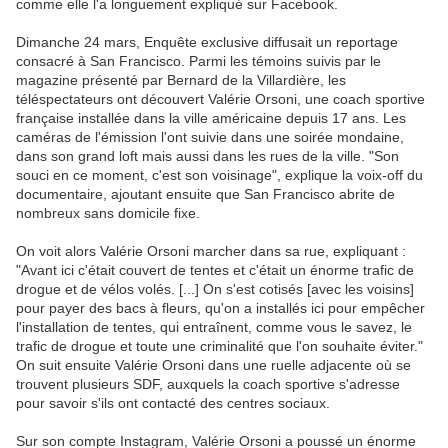
comme elle l'a longuement expliqué sur Facebook.
Dimanche 24 mars, Enquête exclusive diffusait un reportage
consacré à San Francisco. Parmi les témoins suivis par le
magazine présenté par Bernard de la Villardière, les
téléspectateurs ont découvert Valérie Orsoni, une coach sportive
française installée dans la ville américaine depuis 17 ans. Les
caméras de l'émission l'ont suivie dans une soirée mondaine,
dans son grand loft mais aussi dans les rues de la ville. "Son
souci en ce moment, c'est son voisinage", explique la voix-off du
documentaire, ajoutant ensuite que San Francisco abrite de
nombreux sans domicile fixe.
On voit alors Valérie Orsoni marcher dans sa rue, expliquant :
"Avant ici c'était couvert de tentes et c'était un énorme trafic de
drogue et de vélos volés. [...] On s'est cotisés [avec les voisins]
pour payer des bacs à fleurs, qu'on a installés ici pour empêcher
l'installation de tentes, qui entraînent, comme vous le savez, le
trafic de drogue et toute une criminalité que l'on souhaite éviter."
On suit ensuite Valérie Orsoni dans une ruelle adjacente où se
trouvent plusieurs SDF, auxquels la coach sportive s'adresse
pour savoir s'ils ont contacté des centres sociaux.
Sur son compte Instagram, Valérie Orsoni a poussé un énorme