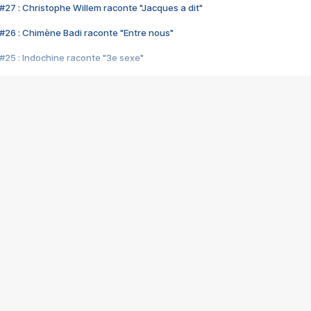
#27 : Christophe Willem raconte "Jacques a dit"
#26 : Chimène Badi raconte "Entre nous"
#25 : Indochine raconte "3e sexe"
#24 : Zaho raconte "C'est chelou"
#23 : Patrick Bruel raconte "Au café des délices"
#22 : Kyo raconte "Le chemin"
#21 : Nolwenn Leroy raconte "Cassé"
#20 : Patrick Hernandez raconte "Born to be alive"
#19 : Lorie raconte "Près de moi"
#18 : Michael Jones raconte "A nos actes manqués" (avec Jean-Jacque
#17 : Khaled raconte "Aïcha"
#16 : Corneille raconte "Parce qu'on vient de loin"
#15 : Indochine raconte "L'aventurier"