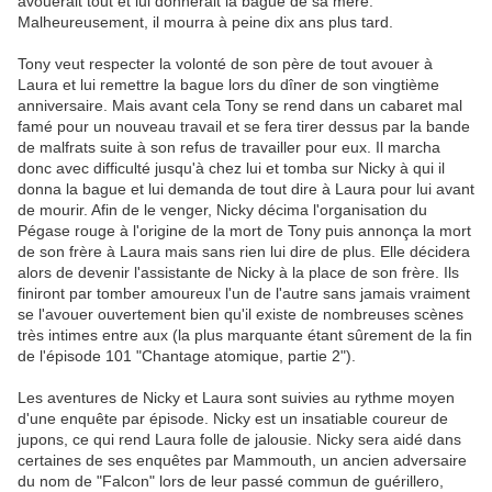
avouerait tout et lui donnerait la bague de sa mère.
Malheureusement, il mourra à peine dix ans plus tard.
Tony veut respecter la volonté de son père de tout avouer à
Laura et lui remettre la bague lors du dîner de son vingtième
anniversaire. Mais avant cela Tony se rend dans un cabaret mal
famé pour un nouveau travail et se fera tirer dessus par la bande
de malfrats suite à son refus de travailler pour eux. Il marcha
donc avec difficulté jusqu'à chez lui et tomba sur Nicky à qui il
donna la bague et lui demanda de tout dire à Laura pour lui avant
de mourir. Afin de le venger, Nicky décima l'organisation du
Pégase rouge à l'origine de la mort de Tony puis annonça la mort
de son frère à Laura mais sans rien lui dire de plus. Elle décidera
alors de devenir l'assistante de Nicky à la place de son frère. Ils
finiront par tomber amoureux l'un de l'autre sans jamais vraiment
se l'avouer ouvertement bien qu'il existe de nombreuses scènes
très intimes entre aux (la plus marquante étant sûrement de la fin
de l'épisode 101 "Chantage atomique, partie 2").
Les aventures de Nicky et Laura sont suivies au rythme moyen
d'une enquête par épisode. Nicky est un insatiable coureur de
jupons, ce qui rend Laura folle de jalousie. Nicky sera aidé dans
certaines de ses enquêtes par Mammouth, un ancien adversaire
du nom de "Falcon" lors de leur passé commun de guérillero,