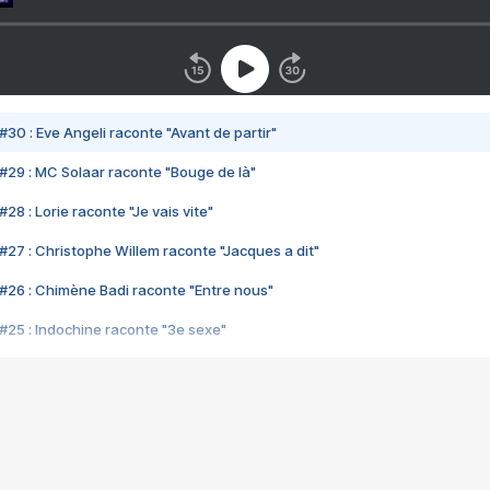
#30 : Eve Angeli raconte "Avant de partir"
#29 : MC Solaar raconte "Bouge de là"
28 : Lorie raconte "Je vais vite"
#27 : Christophe Willem raconte "Jacques a dit"
#26 : Chimène Badi raconte "Entre nous"
#25 : Indochine raconte "3e sexe"
#24 : Zaho raconte "C'est chelou"
#23 : Patrick Bruel raconte "Au café des délices"
#22 : Kyo raconte "Le chemin"
#21 : Nolwenn Leroy raconte "Cassé"