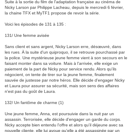
Suite à la sortie du film de l'adaptation française au cinéma de
Nicky Larson par Philippe Lacheau, depuis le mercredi 6 février,
la chaine TFX et MyTF1 propose de revoir la série.
Voici les épisodes de 131 à 135 :
131/
Une femme avisée
Sans client et sans argent, Nicky Larson erre, désœuvré, dans
les rues. À la suite d'un quiproquo, il se retrouve pourchassé par
la police. Une mystérieuse jeune femme vient à son secours en le
faisant monter dans sa voiture. Mais à l'arrivée, elle exige un
paiement de la part de Nicky pour service rendu. Alors qu'ils
négocient, on tente de tirer sur la jeune femme, finalement
sauvée de justesse par notre héros. Elle décide d'engager Nicky
et Laura pour assurer sa sécurité, mais son sens des affaires
n'est pas du goût de Laura.
132/
Un fantôme de charme (1)
Une jeune femme, Anna, est poursuivie dans la nuit par un
assassin. Terrorisée, elle décide d'engager un garde du corps.
Nicky accepte bien entendu l'offre et alors qu'il déjeune avec sa
nouvelle cliente, elle lui avoue qu'elle a été assassinée par un