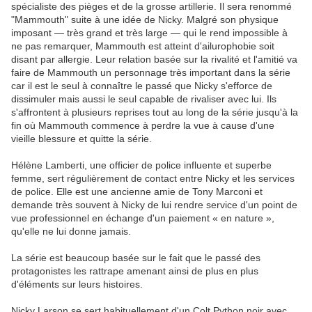
spécialiste des pièges et de la grosse artillerie. Il sera renommé
"Mammouth" suite à une idée de Nicky. Malgré son physique
imposant — très grand et très large — qui le rend impossible à
ne pas remarquer, Mammouth est atteint d'ailurophobie soit
disant par allergie. Leur relation basée sur la rivalité et l'amitié va
faire de Mammouth un personnage très important dans la série
car il est le seul à connaître le passé que Nicky s'efforce de
dissimuler mais aussi le seul capable de rivaliser avec lui. Ils
s'affrontent à plusieurs reprises tout au long de la série jusqu'à la
fin où Mammouth commence à perdre la vue à cause d'une
vieille blessure et quitte la série.
Hélène Lamberti, une officier de police influente et superbe
femme, sert régulièrement de contact entre Nicky et les services
de police. Elle est une ancienne amie de Tony Marconi et
demande très souvent à Nicky de lui rendre service d'un point de
vue professionnel en échange d'un paiement « en nature »,
qu'elle ne lui donne jamais.
La série est beaucoup basée sur le fait que le passé des
protagonistes les rattrape amenant ainsi de plus en plus
d'éléments sur leurs histoires.
Nicky Larson se sert habituellement d'un Colt Python noir avec