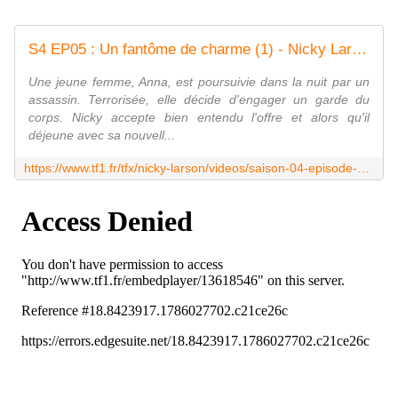
S4 EP05 : Un fantôme de charme (1) - Nicky Larson
Une jeune femme, Anna, est poursuivie dans la nuit par un
assassin. Terrorisée, elle décide d'engager un garde du
corps. Nicky accepte bien entendu l'offre et alors qu'il
déjeune avec sa nouvell...
https://www.tf1.fr/tfx/nicky-larson/videos/saison-04-episode-5-un-fantome-de-charme-1.html