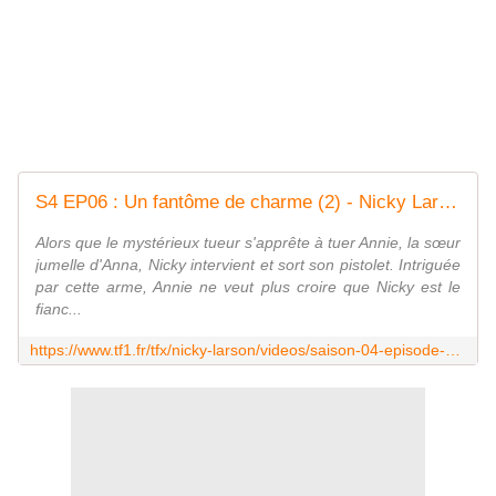
S4 EP06 : Un fantôme de charme (2) - Nicky Larson
Alors que le mystérieux tueur s'apprête à tuer Annie, la sœur
jumelle d'Anna, Nicky intervient et sort son pistolet. Intriguée
par cette arme, Annie ne veut plus croire que Nicky est le
fianc...
https://www.tf1.fr/tfx/nicky-larson/videos/saison-04-episode-6-un-fantome-de-charme-2.html