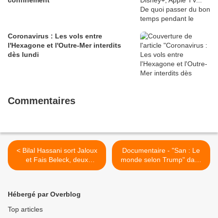
confinement
Coronavirus : Les vols entre
l'Hexagone et l'Outre-Mer interdits
dès lundi
Commentaires
< Bilal Hassani sort Jaloux
Documentaire - "San : Le
et Fais Beleck, deux
monde selon Trump" dans
nouveaux titres en
la nuit de jeudi 11 à
attendant l'album
vendredi 12 avril à 00h05
sur France >
Hébergé par Overblog
Top articles