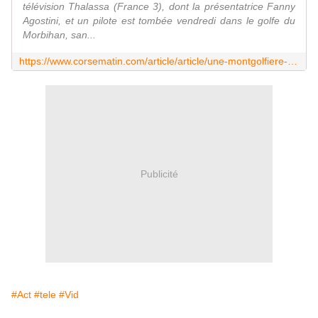
télévision Thalassa (France 3), dont la présentatrice Fanny
Agostini, et un pilote est tombée vendredi dans le golfe du
Morbihan, san...
https://www.corsematin.com/article/article/une-montgolfiere-de-thalassa-sabime-dans-le-golfe-du-morbihan-avec-fanny-agostini-a-
Publicité
#Act
#tele
#Vid