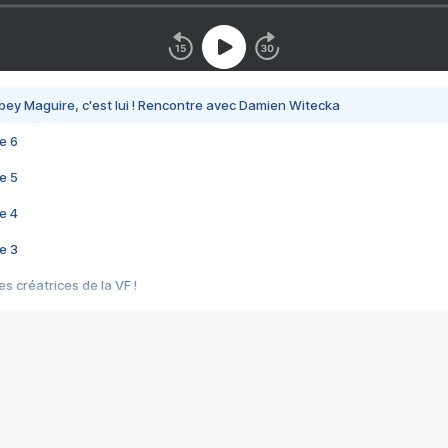
bey Maguire, c'est lui ! Rencontre avec Damien Witecka
e 6
e 5
e 4
e 3
s créatrices de la VF !
e 2
e 1
e Mektoub My Love arrive enfin ! Rencontre avec Shaïn Boumedine et Sal
i : après Toni en famille