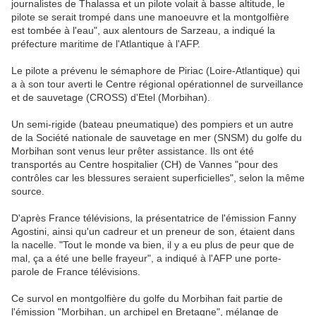
journalistes de Thalassa et un pilote volait à basse altitude, le
pilote se serait trompé dans une manoeuvre et la montgolfière
est tombée à l'eau", aux alentours de Sarzeau, a indiqué la
préfecture maritime de l'Atlantique à l'AFP.
Le pilote a prévenu le sémaphore de Piriac (Loire-Atlantique) qui
a à son tour averti le Centre régional opérationnel de surveillance
et de sauvetage (CROSS) d'Etel (Morbihan).
Un semi-rigide (bateau pneumatique) des pompiers et un autre
de la Société nationale de sauvetage en mer (SNSM) du golfe du
Morbihan sont venus leur prêter assistance. Ils ont été
transportés au Centre hospitalier (CH) de Vannes "pour des
contrôles car les blessures seraient superficielles", selon la même
source.
D'après France télévisions, la présentatrice de l'émission Fanny
Agostini, ainsi qu'un cadreur et un preneur de son, étaient dans
la nacelle. "Tout le monde va bien, il y a eu plus de peur que de
mal, ça a été une belle frayeur", a indiqué à l'AFP une porte-
parole de France télévisions.
Ce survol en montgolfière du golfe du Morbihan fait partie de
l'émission "Morbihan, un archipel en Bretagne", mélange de