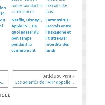
ion
-19
 au
Netflix, Disney+,
Coronavirus :
ni
Apple TV... De
Les vols entre
quoi passer du
l'Hexagone et
bon temps
l'Outre-Mer
pendant le
interdits dès
confinement
lundi
Le Parlement européen approuve la réforme du droit d'auteur
Les salariés de l'AFP appellent à une grève de 12 heures
ICLE