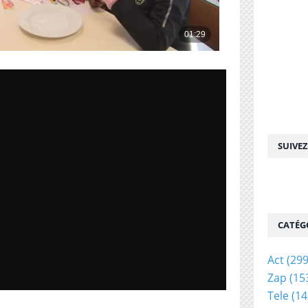
SUIVE
CATÉG
Act
(299
Zap
(15
Tele
(14