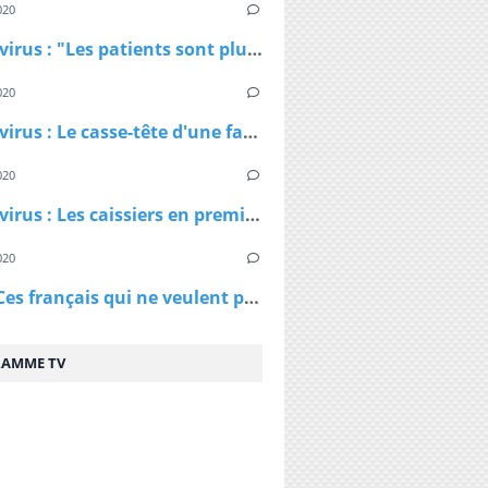
020
Coronavirus : "Les patients sont plus jeunes que ce qu'on nous avait dit", affirme Patrick Pelloux
020
Coronavirus : Le casse-tête d'une famille confinée dans un petit appartement
020
Coronavirus : Les caissiers en première ligne et peu protégés
020
Virus - Ces français qui ne veulent pas rester chez eux et qui ne comprennent pas les ordres des policiers
AMME TV