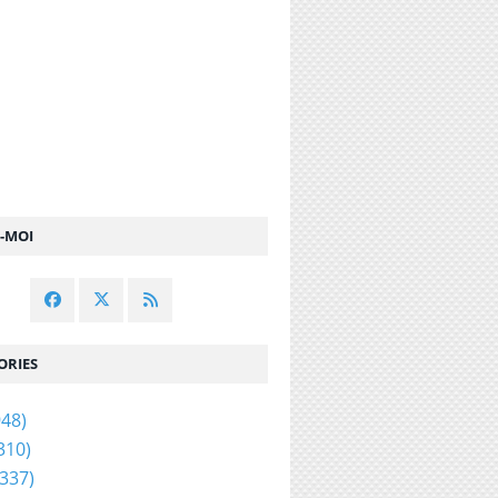
Z-MOI
ORIES
48)
310)
337)