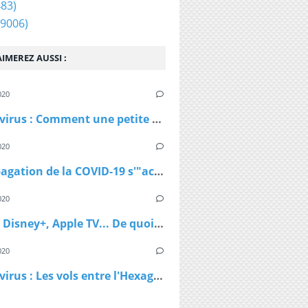
83)
9006)
IMEREZ AUSSI :
020
Coronavirus : Comment une petite station de ski autrichienne a accéléré la propagation du virus
020
La propagation de la COVID-19 s'"accélère" au Royaume-Uni
020
Netflix, Disney+, Apple TV... De quoi passer du bon temps pendant le confinement
020
Coronavirus : Les vols entre l'Hexagone et l'Outre-Mer interdits dès lundi