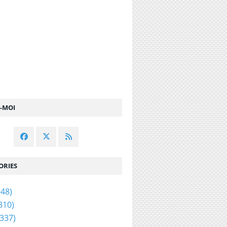
Z-MOI
ORIES
48)
310)
337)