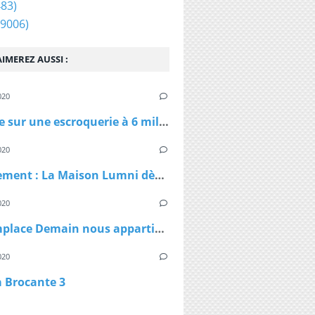
83)
9006)
IMEREZ AUSSI :
020
Enquête sur une escroquerie à 6 millions d'euros de masques et de gel
020
Confinement : La Maison Lumni dès lundi à 9h sur les chaines de France Télévisions
020
TF1 remplace Demain nous appartient par Sept à Huit, dès lundi à 19h05 le temps du confinement
020
a Brocante 3