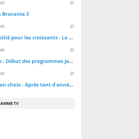
020
a Brocante 3
020
Pas de pitié pour les croissants - Le croissant pirate
020
DAnime : Début des programmes jeunesse jusqu'en 1974
020
C'est mon choix - Après tant d'années de mariage, vais-je réussir à te séduire à nouveau ?
AMME TV