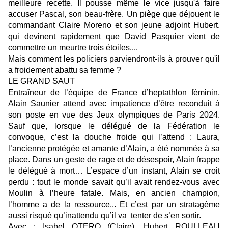
meilleure recette. Il pousse même le vice jusqu'à faire
accuser Pascal, son beau-frère. Un piège que déjouent le
commandant Claire Moreno et son jeune adjoint Hubert,
qui devinent rapidement que David Pasquier vient de
commettre un meurtre trois étoiles....
Mais comment les policiers parviendront-ils à prouver qu'il
a froidement abattu sa femme ?
LE GRAND SAUT
Entraîneur de l’équipe de France d’heptathlon féminin,
Alain Saunier attend avec impatience d’être reconduit à
son poste en vue des Jeux olympiques de Paris 2024.
Sauf que, lorsque le délégué de la Fédération le
convoque, c’est la douche froide qui l’attend : Laura,
l’ancienne protégée et amante d’Alain, a été nommée à sa
place. Dans un geste de rage et de désespoir, Alain frappe
le délégué à mort… L’espace d’un instant, Alain se croit
perdu : tout le monde savait qu’il avait rendez-vous avec
Moulin à l’heure fatale. Mais, en ancien champion,
l’homme a de la ressource... Et c’est par un stratagème
aussi risqué qu’inattendu qu’il va tenter de s’en sortir.
Avec : Isabel OTERO (Claire)
, Hubert ROULLEAU