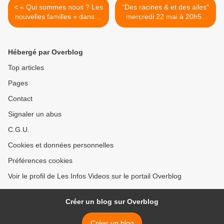
< « Qui sommes nous ? Les
"Des racines & et des ailes"
nouvelles familles » dans la
mercredi 22 mai à 20h55
nuit de lundi 27 à mardi 28
sur France 3 >
mai à 0h05 sur France 3
Hébergé par Overblog
Top articles
Pages
Contact
Signaler un abus
C.G.U.
Cookies et données personnelles
Préférences cookies
Voir le profil de Les Infos Videos sur le portail Overblog
Créer un blog sur Overblog
Créer un blog