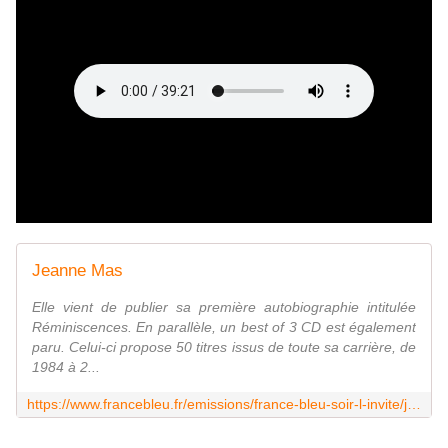
Jeanne Mas
Elle vient de publier sa première autobiographie intitulée
Réminiscences. En parallèle, un best of 3 CD est également
paru. Celui-ci propose 50 titres issus de toute sa carrière, de
1984 à 2...
https://www.francebleu.fr/emissions/france-bleu-soir-l-invite/jeanne-mas