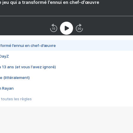
e jeu qui a transformé l’ennui en chef-d’œuvre
nsformé l’ennui en chef-d’œuvre
 DayZ
 a 13 ans (et vous l'avez ignoré)
e (littéralement)
im Rayan
 toutes les règles
s les jeux vidéo
us choquant de Rockstar ? - Le scandale BULLY
e plus moche de Steam