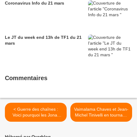
Coronavirus Info du 21 mars
Le JT du week end 13h de TF1 du 21
mars
Commentaires
< Guerre des chaînes :
Vaimalama Chaves et Jean-
Voici pourquoi les Jonas
Michel Tinivelli en tournage
Brothers annoncés ce soir
pour France 3 en Polynésie
dans Quotidien sur TMC se
pour "Meurtres à Tahiti" >
sont en fait retrouvés... sur
Hébergé par Overblog