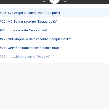
#30 : Eve Angeli raconte "Avant de partir"
#29 : MC Solaar raconte "Bouge de là"
28 : Lorie raconte "Je vais vite"
#27 : Christophe Willem raconte "Jacques a dit"
#26 : Chimène Badi raconte "Entre nous"
#25 : Indochine raconte "3e sexe"
#24 : Zaho raconte "C'est chelou"
#23 : Patrick Bruel raconte "Au café des délices"
#22 : Kyo raconte "Le chemin"
#21 : Nolwenn Leroy raconte "Cassé"
#20 : Patrick Hernandez raconte "Born to be alive"