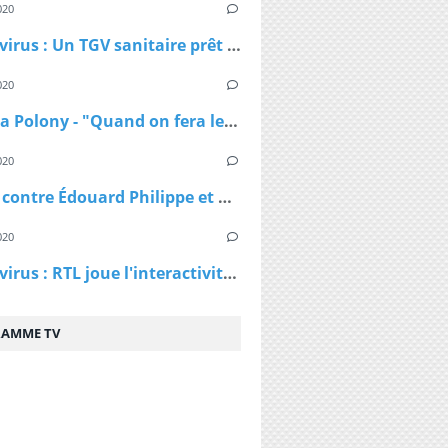
020
Coronavirus : Un TGV sanitaire prêt à transporter les malades en cas de besoin
020
Natacha Polony - "Quand on fera le bilan du Covid-19, il faudra voir qui a eu des responsabilités"
020
Plainte contre Édouard Philippe et Agnès Buzyn : "On nous a menti depuis le début"
020
Coronavirus : RTL joue l'interactivité et lance des podcasts
AMME TV