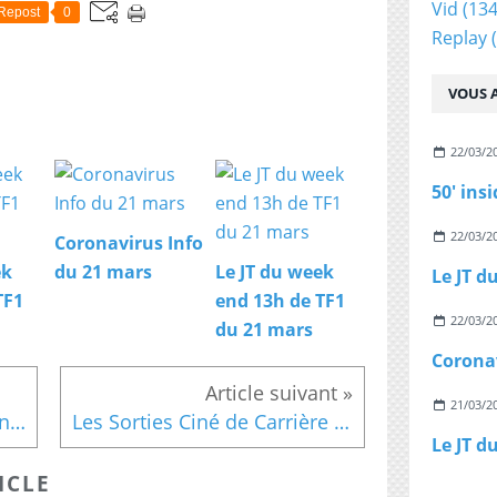
Vid
(134
Repost
0
u
Replay
(
r
s
d
VOUS A
e
F
B
22/03/2
V
50' ins
:
M
a
22/03/2
Coronavirus Info
g
ek
du 21 mars
Le JT du week
g
TF1
end 13h de TF1
y
22/03/2
V
du 21 mars
i
Coronav
l
l
21/03/2
e
Grégoire Margotton et Bixente Lizarazu étaient en direct live sur le Facebook de My TF1
Les Sorties Ciné de Carrière du 8 mai
t
t
ICLE
e