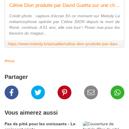
Céline Dion produite par David Guetta sur une chanson écrite par Sia : le tube de l'été ?
Crédit photo : capture d'écran En ce moment sur Melody La
métamorphose opérée par Céline DION depuis la mort de
René, continue. A 51 ans, elle ose tout ! Poser nue pour les
besoins du magazi...
https://www.melody.tv/actualite/celine-dion-produite-par-david-guetta-sur-une-chanson-ecrite-par-sia-le-tube-de-lete
#mus
Partager
Vous aimerez aussi
Pas de pitié pour les croissants - Le