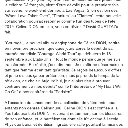
le célèbre DJ français, vient d'être dévoilé pour la première fois
sur scène, le week end dernier, à Las Vegas. Si on est loin des
"When Love Takes Over", "Titanium" ou "Flames", cette nouvelle
collaboration pourrait résonner comme l'un des tubes de l'été
2019. Céline DION en club, vous en rêviez ? David GUETTA l'a
fait.
"Courage", le nouvel album anglophone de Céline DION, sortira
en novembre prochain, quelques jours après le début de sa
tournée mondiale "Courage World Tour" qui débutera le 18
septembre aux Etats-Unis. "Tout le monde pense que je me suis
transformée. En réalité, j'ose dire non. Je m'affirme désormais en
tant que femme et en tant qu'artiste. Je reçois beaucoup d'offres,
et je ne dis pas ça par prétention, mais je prends le temps de la
réflexion, de choisir. Aujourd'hui, je n'ai plus rien à prouver,
contrairement à mes débuts" confie l'interprète de "My Heart Will
Go On" à nos confrères du "Parisien".
A l'occasion du lancement de sa collection de vêtements pour
enfants non genrés Celinununu, Céline DION s'est confiée à la
YouTubeuse Lola DUBINI, revenant notamment sur les blessures
de son enfance, et le harcèlement dont elle fût victime à l'école.
Physique banal et dentition ingrate, elle rafle pourtant la mise dès