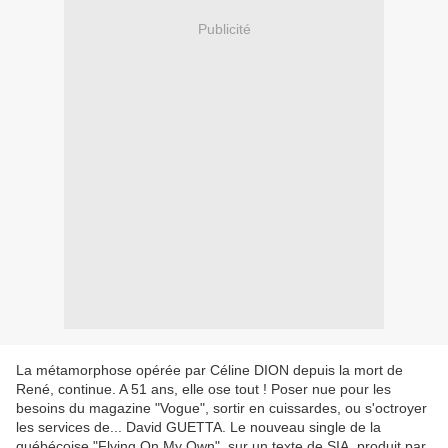
Publicité
La métamorphose opérée par Céline DION depuis la mort de
René, continue. A 51 ans, elle ose tout ! Poser nue pour les
besoins du magazine "Vogue", sortir en cuissardes, ou s'octroyer
les services de... David GUETTA. Le nouveau single de la
québécoise "Flying On My Own", sur un texte de SIA, produit par