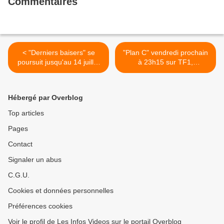
Commentaires
< "Derniers baisers" se
"Plan C" vendredi prochain
poursuit jusqu'au 14 juillet
à 23h15 sur TF1,
prochain
découvrez les premiers
images de la séquence
Carpool Karaoké >
Hébergé par Overblog
Top articles
Pages
Contact
Signaler un abus
C.G.U.
Cookies et données personnelles
Préférences cookies
Voir le profil de Les Infos Videos sur le portail Overblog