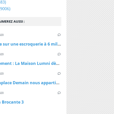
83)
9006)
IMEREZ AUSSI :
020
Enquête sur une escroquerie à 6 millions d'euros de masques et de gel
020
Confinement : La Maison Lumni dès lundi à 9h sur les chaines de France Télévisions
020
TF1 remplace Demain nous appartient par Sept à Huit, dès lundi à 19h05 le temps du confinement
020
a Brocante 3