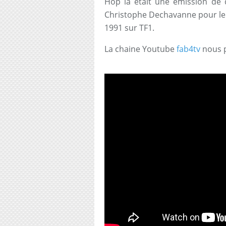
Hop là était une émission de 
Christophe Dechavanne pour le 
1991 sur TF1.
La chaine Youtube
fab4tv
nous p