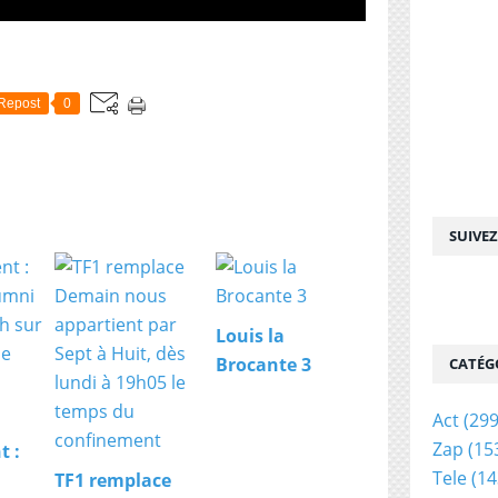
Repost
0
SUIVE
Louis la
Brocante 3
CATÉG
Act
(299
Zap
(15
t :
Tele
(14
TF1 remplace