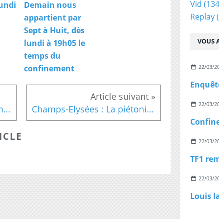
Vid
(134
undi
Demain nous
Replay
(
appartient par
Sept à Huit, dès
VOUS A
lundi à 19h05 le
temps du
confinement
22/03/2
22/03/2
Charles Consigny arrête "On n'est pas couché" qui va connaitre un relifting la saison prochaine
Champs-Elysées : La piétonisation attire les foules
ICLE
22/03/2
22/03/2
Louis l