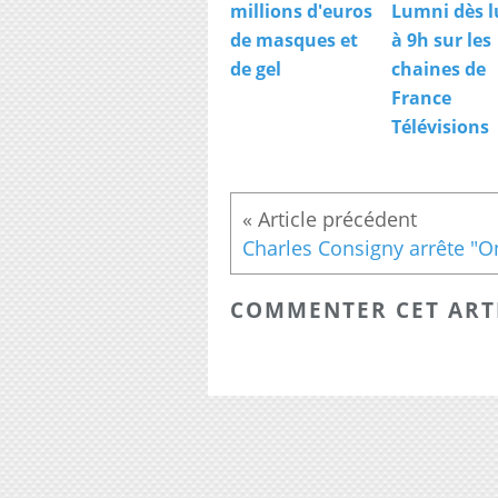
millions d'euros
Lumni dès l
de masques et
à 9h sur les
de gel
chaines de
France
Télévisions
COMMENTER CET ART