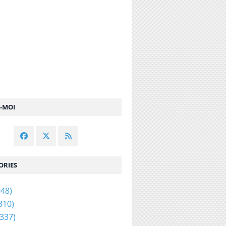
Z-MOI
ORIES
48)
310)
337)