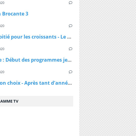
020
a Brocante 3
020
Pas de pitié pour les croissants - Le croissant pirate
020
DAnime : Début des programmes jeunesse jusqu'en 1974
020
C'est mon choix - Après tant d'années de mariage, vais-je réussir à te séduire à nouveau ?
AMME TV