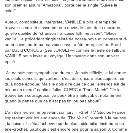
son premier album "Amazona", porté par le single "Suivre le
soleil".
Auteur, compositeur, interprète, VANILLE a pris le temps de
trouver sa voix et d’assumer son envie de faire de la musique,
qu’elle qualifie de "chanson française folk métissée". "Glace
vanille", le précédent single teinté de bossa-nova et rythmes sud-
américains, porté par sa voix suave, a été enregistré au Brésil
par David CORCOS (Seu JORGE) — comme le reste de l'album.
VANILLE nous invite au voyage. Un voyage dans son univers...
épicé.
"Je ne suis pas sympathique du tout. Je suis difficile, je lui donne
les seuls conseils qui vaillent : c'est dur, encore plus aujourd'hui
qu'à notre époque. Mais je dois dire que ce que j'entends est de
mieux en mieux" confiait Julien CLERC à "Paris Match". "Je la
trouve bien courageuse. Je peux être impitoyable, notamment
quand je pense que ce n'est pas fini ou pas abouti".
L'an dernier, en renouvelant son jury, TF1 et ITV Studios France
espéraient voir les audiences de "The Voice" repartir à la hausse
; la saison 7 s'était achevée sur le plus faible bilan historique du
télé-crochet. Sauf que c'est encore pire pour la saison 8. Comme