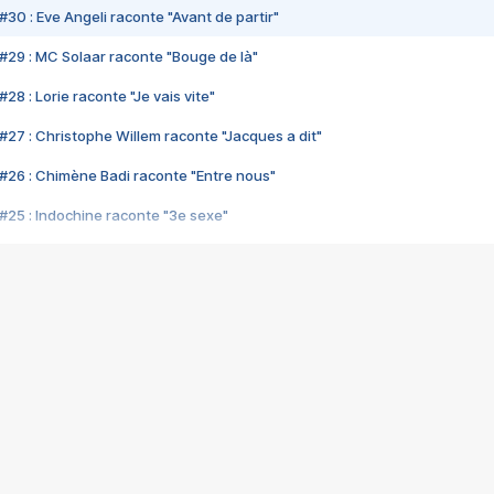
#30 : Eve Angeli raconte "Avant de partir"
#29 : MC Solaar raconte "Bouge de là"
28 : Lorie raconte "Je vais vite"
#27 : Christophe Willem raconte "Jacques a dit"
#26 : Chimène Badi raconte "Entre nous"
#25 : Indochine raconte "3e sexe"
#24 : Zaho raconte "C'est chelou"
#23 : Patrick Bruel raconte "Au café des délices"
#22 : Kyo raconte "Le chemin"
#21 : Nolwenn Leroy raconte "Cassé"
#20 : Patrick Hernandez raconte "Born to be alive"
#19 : Lorie raconte "Près de moi"
#18 : Michael Jones raconte "A nos actes manqués" (avec Jean-Jacque