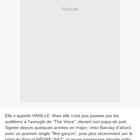
Publicité
Elle s'appelle VANILLE. Mais elle n'est pas passée par les
auditions à l'aveugle de "The Voice", devant son papa de juré.
Signée depuis quelques années en major, chez Barclay d'abord
avec un premier single "Moi garçon", puis plus récemment sur le
label de Pascal NÈGRE "6&7", la jeune trentenaire dévoile enfin