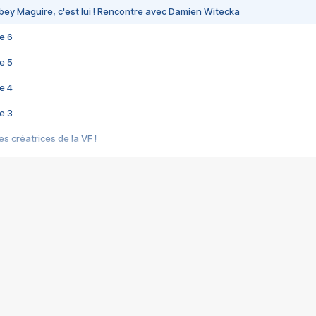
bey Maguire, c'est lui ! Rencontre avec Damien Witecka
e 6
e 5
e 4
e 3
s créatrices de la VF !
e 2
e 1
e Mektoub My Love arrive enfin ! Rencontre avec Shaïn Boumedine et Sal
i : après Toni en famille
elle réalise le bouleversant Dites lui que je l'aime
ais ! Rencontre autour de Vie privée de Rebecca Zlotowski