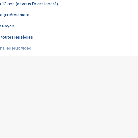
 a 13 ans (et vous l'avez ignoré)
e (littéralement)
im Rayan
 toutes les règles
s les jeux vidéo
us choquant de Rockstar ? - Le scandale BULLY
e plus moche de Steam
du RÊVE tourne au CAUCHEMAR
pendant 8 heures
it… à tort
umiliés par un jeu vidéo
ire - Final Fantasy 8
ti un empire - Age of Empires