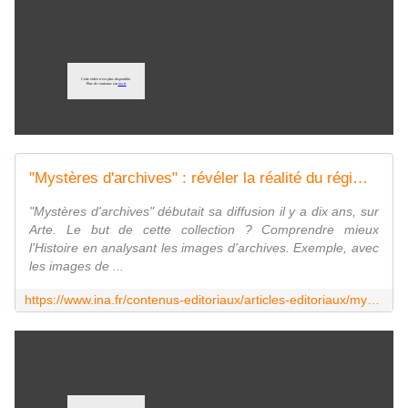
"Mystères d'archives" : révéler la réalité du régime des Khmers rouges grâce aux films de propagande - Archives vidéo et radio Ina.fr
"Mystères d'archives" débutait sa diffusion il y a dix ans, sur
Arte. Le but de cette collection ? Comprendre mieux
l'Histoire en analysant les images d'archives. Exemple, avec
les images de ...
https://www.ina.fr/contenus-editoriaux/articles-editoriaux/mysteres-d-archives-reveler-la-realite-du-regime-des-khmers-rouges-grace-aux-films-de-propagande/