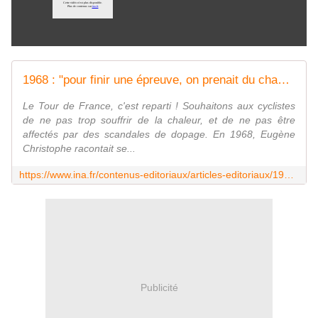
1968 : "pour finir une épreuve, on prenait du champagne" - Archives vidéo et radio Ina.fr
Le Tour de France, c'est reparti ! Souhaitons aux cyclistes
de ne pas trop souffrir de la chaleur, et de ne pas être
affectés par des scandales de dopage. En 1968, Eugène
Christophe racontait se...
https://www.ina.fr/contenus-editoriaux/articles-editoriaux/1968-pour-finir-une-epreuve-on-prenait-du-champagne/
Publicité