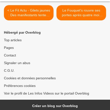
< Le Fil Actu - Gilets jaunes
Le Fouquet's rouvre ses
: Des manifestants tentent
portes après quatre mois
en ce moment d'entrer
de travaux >
Gare de Lyon alors que les
forces de l'ordre filtrent les
Hébergé par Overblog
entrées - Le Fouquet's a
rouvert ses portes sur les
Top articles
Champs
Pages
Contact
Signaler un abus
C.G.U.
Cookies et données personnelles
Préférences cookies
Voir le profil de Les Infos Videos sur le portail Overblog
Créer un blog sur Overblog