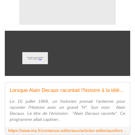
Lorsque Alain Decaux racontait l'histoire à la télé... - Archives vidéo et radio Ina.fr
Le 10 juillet 1969, un historien prenait l'antenne pour
raconter l'Histoire avec un grand "H". Son nom : Alain
Decaux. Le titre de l'émission : "Alain Decaux raconte". Ce
programme allait captiver...
https://www.ina.fr/contenus-editoriaux/articles-editoriaux/lorsque-alain-decaux-racontait-l-histoire-a-la-tele/