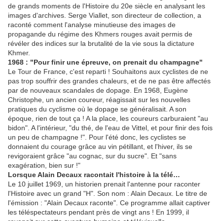
de grands moments de l'Histoire du 20e siècle en analysant les
images d'archives. Serge Viallet, son directeur de collection, a
raconté comment l'analyse minutieuse des images de
propagande du régime des Khmers rouges avait permis de
révéler des indices sur la brutalité de la vie sous la dictature
Khmer.
1968 : "Pour finir une épreuve, on prenait du champagne"
Le Tour de France, c'est reparti ! Souhaitons aux cyclistes de ne
pas trop souffrir des grandes chaleurs, et de ne pas être affectés
par de nouveaux scandales de dopage. En 1968, Eugène
Christophe, un ancien coureur, réagissait sur les nouvelles
pratiques du cyclisme où le dopage se généralisait. A son
époque, rien de tout ça ! A la place, les coureurs carburaient "au
bidon". A l'intérieur, "du thé, de l'eau de Vittel, et pour finir des fois
un peu de champagne !". Pour l'été donc, les cyclistes se
donnaient du courage grâce au vin pétillant, et l'hiver, ils se
revigoraient grâce "au cognac, sur du sucre". Et "sans
exagération, bien sur !"
Lorsque Alain Decaux racontait l'histoire à la télé…
Le 10 juillet 1969, un historien prenait l'antenne pour raconter
l'Histoire avec un grand "H". Son nom : Alain Decaux. Le titre de
l'émission : "Alain Decaux raconte". Ce programme allait captiver
les téléspectateurs pendant près de vingt ans ! En 1999, il