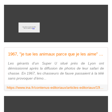
1967, "je tue les animaux parce que je les aime" - Archives vidéo et radio Ina.fr
Les gérants d'un Super U situé près de Lyon ont
démissionné après la diffusion de photos de leur safari de
chasse. En 1967, les chasseurs de fauve passaient à la télé
sans provoquer d'émo...
https://www.ina.fr/contenus-editoriaux/articles-editoriaux/1967-je-tue-les-animaux-parce-que-je-les-aime/