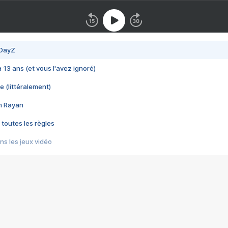
 DayZ
 a 13 ans (et vous l'avez ignoré)
e (littéralement)
im Rayan
 toutes les règles
s les jeux vidéo
us choquant de Rockstar ? - Le scandale BULLY
e plus moche de Steam
du RÊVE tourne au CAUCHEMAR
pendant 8 heures