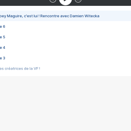
bey Maguire, c'est lui ! Rencontre avec Damien Witecka
e 6
e 5
e 4
e 3
s créatrices de la VF !
e 2
e 1
e Mektoub My Love arrive enfin ! Rencontre avec Shaïn Boumedine et Sal
i : après Toni en famille
elle réalise le bouleversant Dites lui que je l'aime