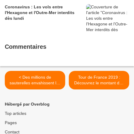
Coronavirus : Les vols entre
l'Hexagone et l'Outre-Mer interdits
dès lundi
Commentaires
< Des millions de
Tour de France 2019 :
sauterelles envahissent les
Découvrez le montant des
rues de Las Vegas
primes qui ont été versées
aux coureurs cette année >
Hébergé par Overblog
Top articles
Pages
Contact