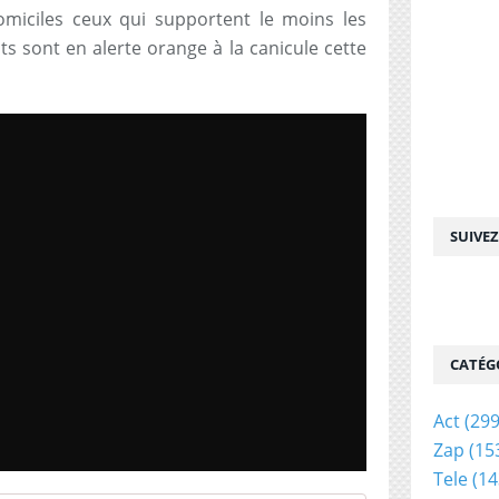
miciles ceux qui supportent le moins les
s sont en alerte orange à la canicule cette
SUIVE
CATÉG
Act
(299
Zap
(15
Tele
(14