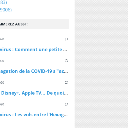
83)
9006)
IMEREZ AUSSI :
020
Coronavirus : Comment une petite station de ski autrichienne a accéléré la propagation du virus
020
La propagation de la COVID-19 s'"accélère" au Royaume-Uni
020
Netflix, Disney+, Apple TV... De quoi passer du bon temps pendant le confinement
020
Coronavirus : Les vols entre l'Hexagone et l'Outre-Mer interdits dès lundi