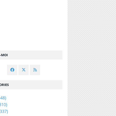
Z-MOI
ORIES
48)
310)
337)