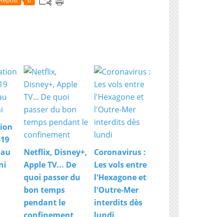
Repost
0
ion
-19
 au
Netflix, Disney+,
Coronavirus :
ni
Apple TV... De
Les vols entre
quoi passer du
l'Hexagone et
bon temps
l'Outre-Mer
pendant le
interdits dès
confinement
lundi