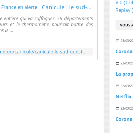
Vid
(134
Canicule : le sud-ouest de la France en alerte
Replay
(
ce entière qui va suffoquer. 59 départements
eurs et le thermomètre pourrait battre des
VOUS A
s le ...
25/03/2
https://www.francetvinfo.fr/meteo/canicule/canicule-le-sud-ouest-de-la-france-en-alerte_3547155.html
22/03/2
22/03/2
22/03/2