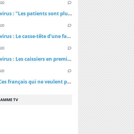
020
Coronavirus : "Les patients sont plus jeunes que ce qu'on nous avait dit", affirme Patrick Pelloux
020
Coronavirus : Le casse-tête d'une famille confinée dans un petit appartement
020
Coronavirus : Les caissiers en première ligne et peu protégés
020
Virus - Ces français qui ne veulent pas rester chez eux et qui ne comprennent pas les ordres des policiers
AMME TV