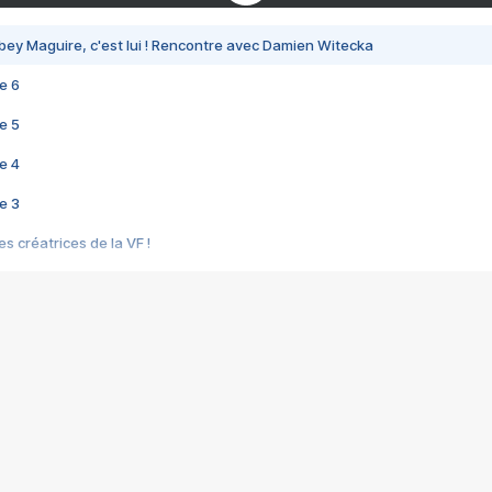
bey Maguire, c'est lui ! Rencontre avec Damien Witecka
e 6
e 5
e 4
e 3
s créatrices de la VF !
e 2
e 1
e Mektoub My Love arrive enfin ! Rencontre avec Shaïn Boumedine et Sal
i : après Toni en famille
elle réalise le bouleversant Dites lui que je l'aime
ais ! Rencontre autour de Vie privée de Rebecca Zlotowski